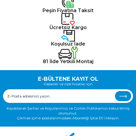
Peşin Fiyatına Taksit
Ücretsiz Kargo
Koşulsuz İade
81 İlde Yetkili Montaj
E-BÜLTENE KAYIT OL
Haberler ve özel fırsatlar için
Kaydolarak Şartlar ve Koşullarımızı ve Gizlilik Politikamızı kabul etmiş
olursunuz.
Çıkmak için e-postalarımızdaki Aboneliği İptal Et’i tıklayın.