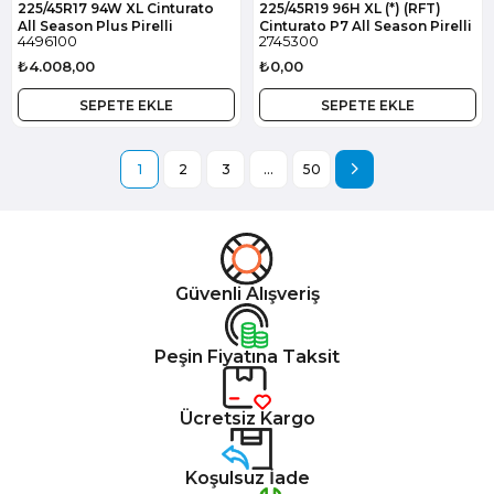
225/45R17 94W XL Cinturato
225/45R19 96H XL (*) (RFT)
All Season Plus Pirelli
Cinturato P7 All Season Pirelli
4496100
2745300
₺4.008,00
₺0,00
SEPETE EKLE
SEPETE EKLE
1
2
3
...
50
Güvenli Alışveriş
Peşin Fiyatına Taksit
Ücretsiz Kargo
Koşulsuz İade