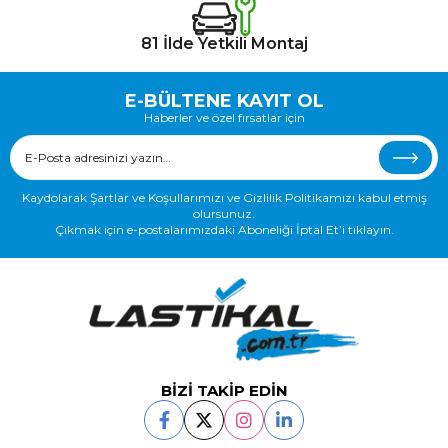
81 İlde Yetkili Montaj
E-BÜLTENE KAYIT OL
Haberler ve özel fırsatlar için
Kaydolarak Şartlar ve Koşullarımızı ve Gizlilik Politikamızı kabul etmiş
olursunuz.
Çıkmak için e-postalarımızdaki Aboneliği İptal Et’i tıklayın.
BİZİ TAKİP EDİN