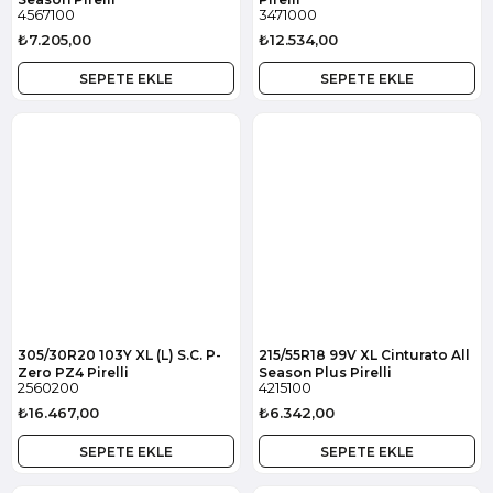
4567100
3471000
₺7.205,00
₺12.534,00
SEPETE EKLE
SEPETE EKLE
305/30R20 103Y XL (L) S.C. P-
215/55R18 99V XL Cinturato All
Zero PZ4 Pirelli
Season Plus Pirelli
2560200
4215100
₺16.467,00
₺6.342,00
SEPETE EKLE
SEPETE EKLE