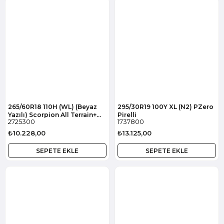
265/60R18 110H (WL) (Beyaz
295/30R19 100Y XL (N2) PZero
Yazılı) Scorpion All Terrain+
Pirelli
2725300
1737800
Pirelli
₺10.228,00
₺13.125,00
SEPETE EKLE
SEPETE EKLE