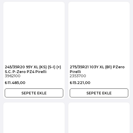
245/35R20 95Y XL (KS) (S-I) (+)
275/35R21 103Y XL (B1) PZero
S.C. P-Zero PZ4 Pirelli
Pirelli
3962100
2353700
₺11.485,00
₺15.221,00
SEPETE EKLE
SEPETE EKLE