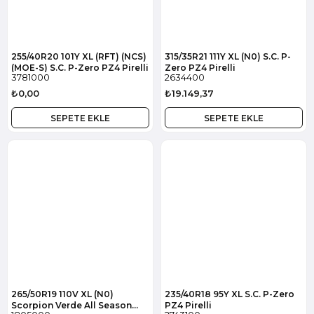
255/40R20 101Y XL (RFT) (NCS)
315/35R21 111Y XL (N0) S.C. P-
(MOE-S) S.C. P-Zero PZ4 Pirelli
Zero PZ4 Pirelli
3781000
2634400
₺0,00
₺19.149,37
SEPETE EKLE
SEPETE EKLE
265/50R19 110V XL (N0)
235/40R18 95Y XL S.C. P-Zero
Scorpion Verde All Season
PZ4 Pirelli