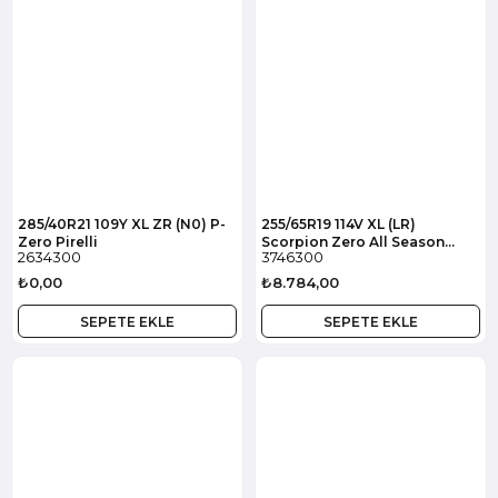
285/40R21 109Y XL ZR (N0) P-
255/65R19 114V XL (LR)
Zero Pirelli
Scorpion Zero All Season
2634300
3746300
Pirelli
₺0,00
₺8.784,00
SEPETE EKLE
SEPETE EKLE