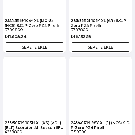
255/45R19 104Y XL (MO-S)
285/35R21 105Y XL (AR) S.C. P-
(NCS) S.C. P-Zero PZ4 Pirelli
Zero PZ4 Pirelli
3780800
3787800
₺11.608,24
₺16.132,59
SEPETE EKLE
SEPETE EKLE
235/50R19 103H XL (KS) (VOL)
245/40R19 98Y XL (J) (NCS) S.C.
(ELT) Scorpion All Season SF2
P-Zero PZ4 Pirelli
4239800
3519300
Pirelli