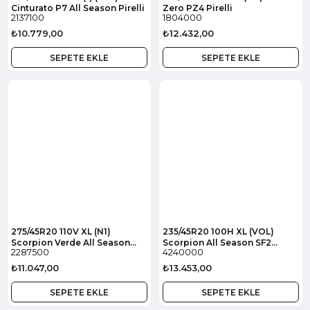
Cinturato P7 All Season Pirelli
Zero PZ4 Pirelli
2137100
1804000
₺10.779,00
₺12.432,00
SEPETE EKLE
SEPETE EKLE
275/45R20 110V XL (N1)
235/45R20 100H XL (VOL)
Scorpion Verde All Season
Scorpion All Season SF2
2287500
4240000
Pirelli
Pirelli
₺11.047,00
₺13.453,00
SEPETE EKLE
SEPETE EKLE