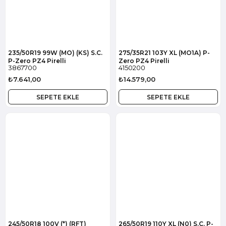
235/50R19 99W (MO) (KS) S.C.
275/35R21 103Y XL (MO1A) P-
P-Zero PZ4 Pirelli
Zero PZ4 Pirelli
3867700
4150200
₺7.641,00
₺14.579,00
SEPETE EKLE
SEPETE EKLE
245/50R18 100V (*) (RFT)
265/50R19 110Y XL (N0) S.C. P-