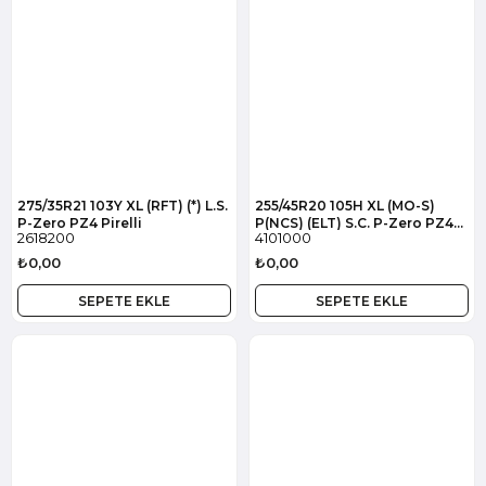
275/35R21 103Y XL (RFT) (*) L.S.
255/45R20 105H XL (MO-S)
P-Zero PZ4 Pirelli
P(NCS) (ELT) S.C. P-Zero PZ4
2618200
4101000
Pirelli
₺0,00
₺0,00
SEPETE EKLE
SEPETE EKLE