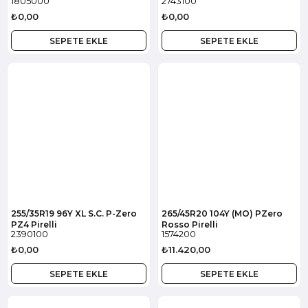
1805000
2743100
Pirelli
₺0,00
₺0,00
SEPETE EKLE
SEPETE EKLE
255/35R19 96Y XL S.C. P-Zero
265/45R20 104Y (MO) PZero
PZ4 Pirelli
Rosso Pirelli
2390100
1574200
₺0,00
₺11.420,00
SEPETE EKLE
SEPETE EKLE