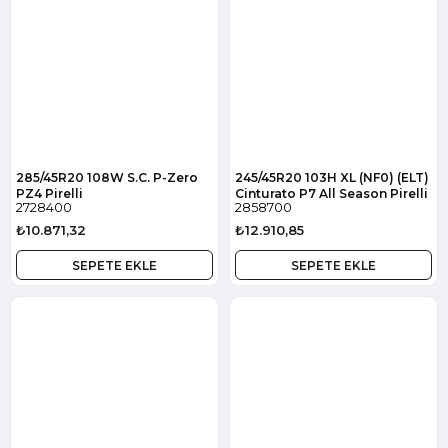
285/45R20 108W S.C. P-Zero
245/45R20 103H XL (NF0) (ELT)
PZ4 Pirelli
Cinturato P7 All Season Pirelli
2728400
2858700
₺10.871,32
₺12.910,85
SEPETE EKLE
SEPETE EKLE