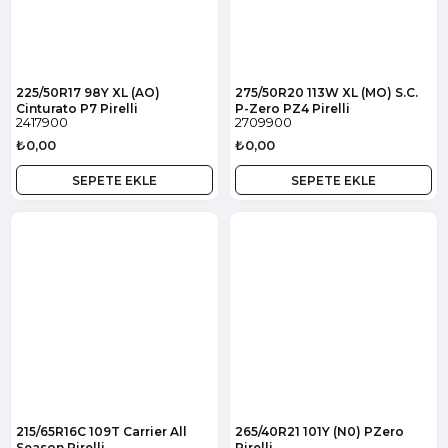
225/50R17 98Y XL (AO)
275/50R20 113W XL (MO) S.C.
Cinturato P7 Pirelli
P-Zero PZ4 Pirelli
2417900
2709900
₺0,00
₺0,00
SEPETE EKLE
SEPETE EKLE
215/65R16C 109T Carrier All
265/40R21 101Y (N0) PZero
Season Pirelli
Pirelli