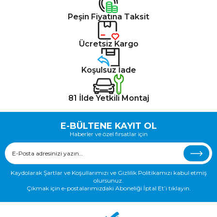
Peşin Fiyatına Taksit
Ücretsiz Kargo
Koşulsuz İade
81 İlde Yetkili Montaj
E-BÜLTENE KAYIT OL
Haberler ve özel fırsatlar için
Kaydolarak Şartlar ve Koşullarımızı ve Gizlilik Politikamızı kabul etmiş
olursunuz.
Çıkmak için e-postalarımızdaki Aboneliği İptal Et’i tıklayın.