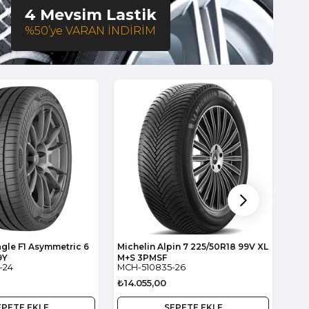
4 Mevsim Lastik
%50’ye VARAN İNDİRİM
510835
905
gle F1 Asymmetric 6
Michelin Alpin 7 225/50R18 99V XL
Mic
9Y
M+S 3PMSF
245
-24
MCH-510835-26
MCH
₺14.055,00
₺18
EPETE EKLE
SEPETE EKLE