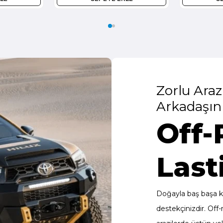
Zorlu Arazi
Arkadaşını
Off-
Last
Doğayla baş başa kal
destekçinizdir. Off-