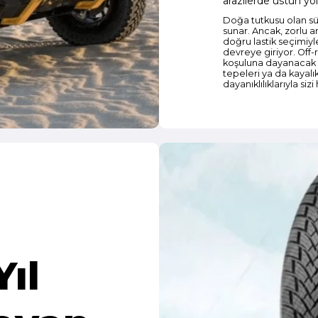
arazilerde üstün yol
Doğa tutkusu olan sür
sunar. Ancak, zorlu ar
doğru lastik seçimiyl
devreye giriyor. Off-ro
koşuluna dayanacak şe
tepeleri ya da kayalık
dayanıklılıklarıyla siz
Yıl