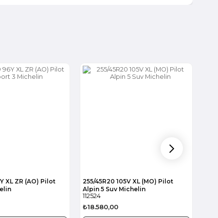
Y XL ZR (AO) Pilot
255/45R20 105V XL (MO) Pilot
255/
elin
Alpin 5 Suv Michelin
Suv
112524
112
₺18.580,00
₺11