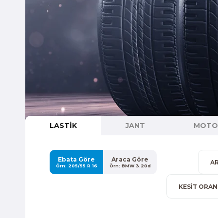
LASTİK
JANT
MOTOR
Ebata Göre
Araca Göre
Örn: 205/55 R 16
Örn: BMW 3.20d