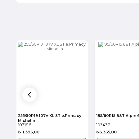
255/50R19 107V XL ST e.Primacy
195/60R15 88T Alpin 
Michelin
103186
103437
₺11.393,00
₺6.335,00