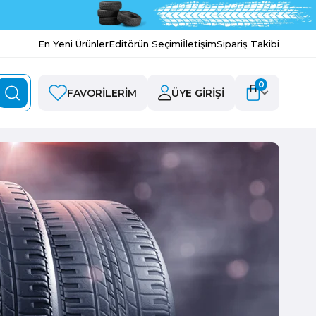
En Yeni Ürünler
Editörün Seçimi
İletişim
Sipariş Takibi
0
FAVORILERIM
ÜYE GIRIŞI
Ü