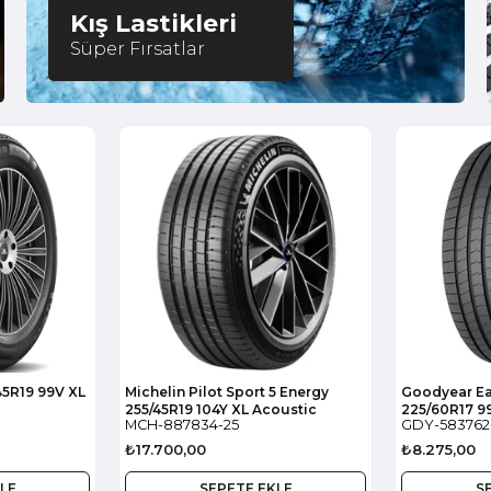
Kış Lastikleri
Süper Fırsatlar
887834
583762
45R19 99V XL
Michelin Pilot Sport 5 Energy
Goodyear Ea
255/45R19 104Y XL Acoustic
225/60R17 9
MCH-887834-25
GDY-583762
₺17.700,00
₺8.275,00
LE
SEPETE EKLE
S