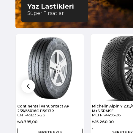
Yaz Lastikleri
Süper Fırsatlar
451233
174456
Continental VanContact AP
Michelin Alpin 7 235/
235/65R16C 115/113R
M+S 3PMSF
CNT-451233-26
MCH-174456-26
₺8.785,00
₺15.260,00
SEPETE EKLE
SEPETE EK