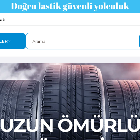
eti
LER
UZUN ÖMÜRL