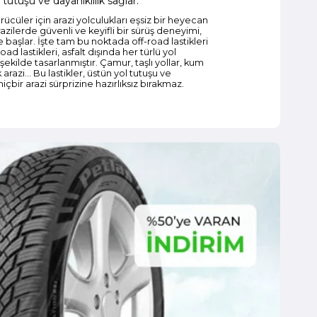
 tutuşu ve dayanıklılık sağlar.
ücüler için arazi yolculukları eşsiz bir heyecan
azilerde güvenli ve keyifli bir sürüş deneyimi,
e başlar. İşte tam bu noktada off-road lastikleri
ad lastikleri, asfalt dışında her türlü yol
kilde tasarlanmıştır. Çamur, taşlı yollar, kum
 arazi… Bu lastikler, üstün yol tutuşu ve
i hiçbir arazi sürprizine hazırlıksız bırakmaz.