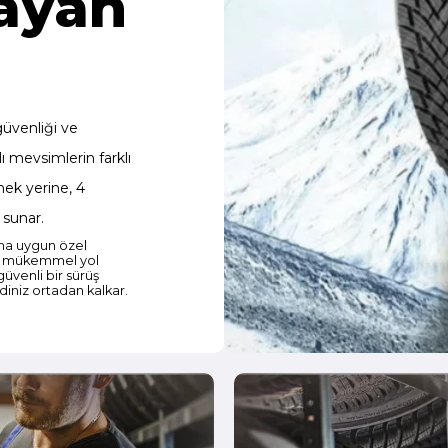
ayan
güvenliği ve
ı mevsimlerin farklı
mek yerine, 4
 sunar.
ına uygun özel
rda mükemmel yol
üvenli bir sürüş
diniz ortadan kalkar.