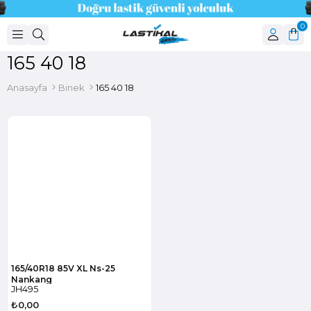
0
165 40 18
Anasayfa
Binek
165 40 18
165/40R18 85V XL Ns-25
Nankang
JH495
₺0,00