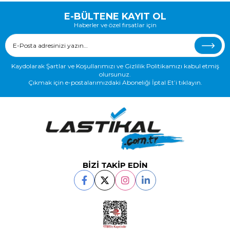
E-BÜLTENE KAYIT OL
Haberler ve özel fırsatlar için
Kaydolarak Şartlar ve Koşullarımızı ve Gizlilik Politikamızı kabul etmiş
olursunuz.
Çıkmak için e-postalarımızdaki Aboneliği İptal Et’i tıklayın.
BİZİ TAKİP EDİN