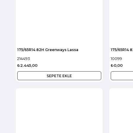
175/65R14 82H Greenways Lassa
175/65R14 
214493
10099
₺2.445,00
₺0,00
SEPETE EKLE