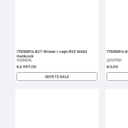
175/65R14 82T Winter i-cept RS3 W462
175/65R14 
Hankook
1029636
221017121
₺2.997,00
₺0,00
SEPETE EKLE