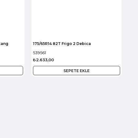
kang
175/65R14 82T Frigo 2 Debica
539561
₺2.633,00
SEPETE EKLE