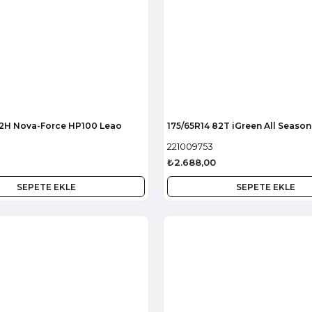
82H Nova-Force HP100 Leao
175/65R14 82T iGreen All Seaso
221009753
₺2.688,00
SEPETE EKLE
SEPETE EKLE