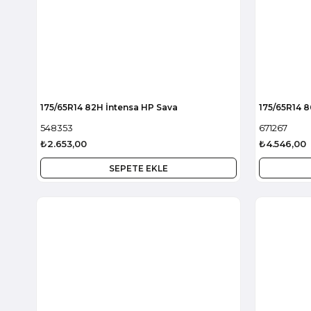
175/65R14 82H İntensa HP Sava
175/65R14 8
548353
671267
₺2.653,00
₺4.546,00
SEPETE EKLE