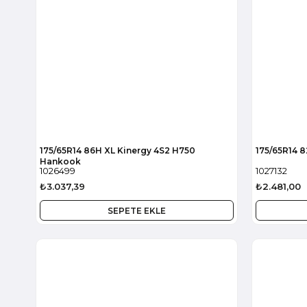
175/65R14 86H XL Kinergy 4S2 H750
175/65R14 8
Hankook
1026499
1027132
₺3.037,39
₺2.481,00
SEPETE EKLE