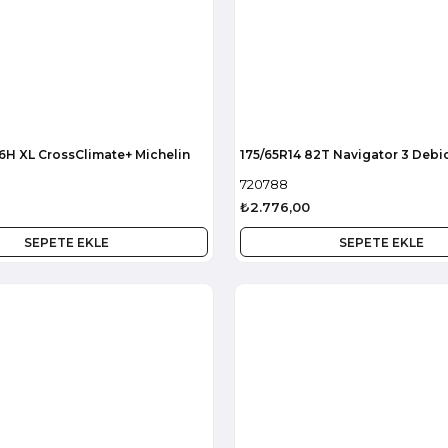
6H XL CrossClimate+ Michelin
175/65R14 82T Navigator 3 Debi
720788
₺2.776,00
SEPETE EKLE
SEPETE EKLE