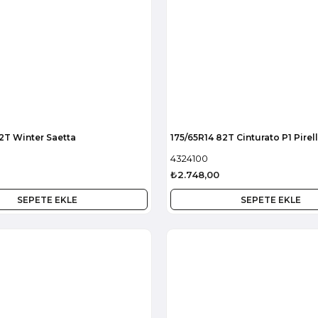
2T Winter Saetta
175/65R14 82T Cinturato P1 Pirell
4324100
₺2.748,00
SEPETE EKLE
SEPETE EKLE