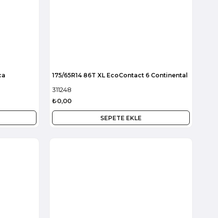
ca
175/65R14 86T XL EcoContact 6 Continental
311248
₺0,00
SEPETE EKLE