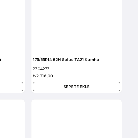
i
175/65R14 82H Solus TA21 Kumho
2304273
₺2.316,00
SEPETE EKLE