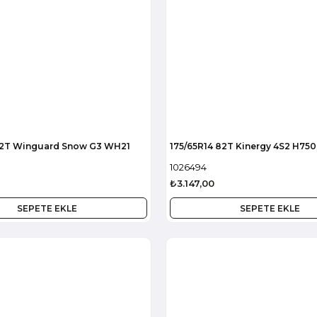
82T Winguard Snow G3 WH21
175/65R14 82T Kinergy 4S2 H75
1026494
₺3.147,00
SEPETE EKLE
SEPETE EKLE