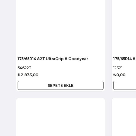
175/65R14 82T UltraGrip 8 Goodyear
175/65R14 8
546223
12321
₺2.833,00
₺0,00
SEPETE EKLE