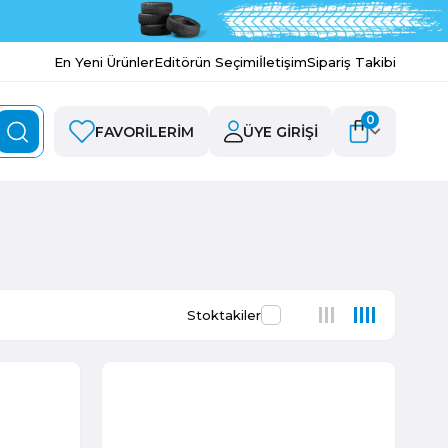
En Yeni Ürünler
Editörün Seçimi
İletişim
Sipariş Takibi
0
FAVORILERIM
ÜYE GIRIŞI
Stoktakiler