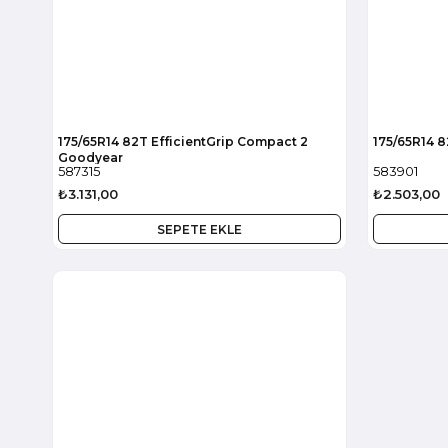
175/65R14 82T EfficientGrip Compact 2
175/65R14 
Goodyear
587315
583901
₺3.131,00
₺2.503,00
SEPETE EKLE