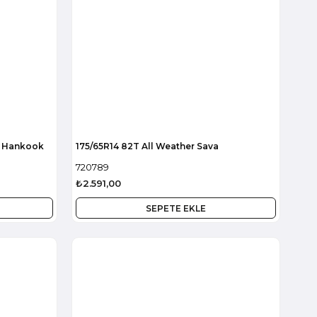
0 Hankook
175/65R14 82T All Weather Sava
720789
₺2.591,00
SEPETE EKLE