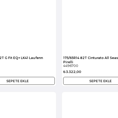
2T G Fit EQ+ LK41 Laufenn
175/65R14 82T Cinturato All Sea
Pirelli
4496700
₺3.322,00
SEPETE EKLE
SEPETE EKLE