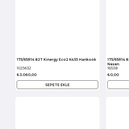
175/65R14 82T Kinergy Eco2 K435 Hankook
175/65R14 
Nexen
1025632
16538
₺3.060,00
₺0,00
SEPETE EKLE