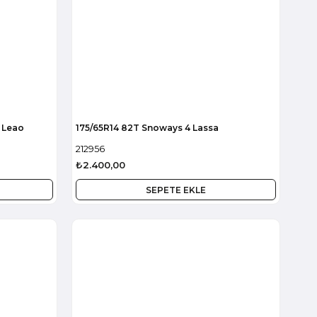
n Leao
175/65R14 82T Snoways 4 Lassa
212956
₺2.400,00
SEPETE EKLE