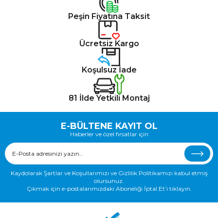
Peşin Fiyatına Taksit
Ücretsiz Kargo
Koşulsuz İade
81 İlde Yetkili Montaj
E-BÜLTENE KAYIT OL
Haberler ve özel fırsatlar için
Kaydolarak Şartlar ve Koşullarımızı ve Gizlilik Politikamızı kabul etmiş
olursunuz.
Çıkmak için e-postalarımızdaki Aboneliği İptal Et’i tıklayın.