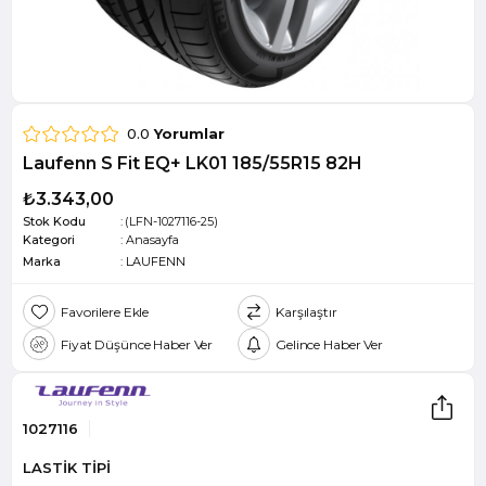
0.0
Yorumlar
Laufenn S Fit EQ+ LK01 185/55R15 82H
₺3.343,00
Stok Kodu
(LFN-1027116-25)
Kategori
:
Anasayfa
Marka
:
LAUFENN
Favorilere Ekle
Karşılaştır
Fiyat Düşünce Haber Ver
Gelince Haber Ver
1027116
LASTİK TİPİ