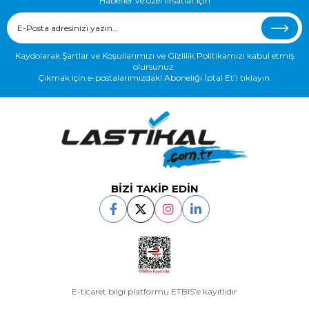
Haberler ve özel fırsatlar için
Kaydolarak Şartlar ve Koşullarımızı ve Gizlilik Politikamızı kabul etmiş
olursunuz.
Çıkmak için e-postalarımızdaki Aboneliği İptal Et’i tıklayın.
BİZİ TAKİP EDİN
E-ticaret bilgi platformu ETBIS’e kayıtlıdır