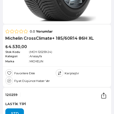
0.0
Yorumlar
Michelin CrossClimate+ 185/60R14 86H XL
₺4.530,00
Stok Kodu
(MCH-120259-24)
Kategori
:
Anasayfa
Marka
:
MICHELIN
Favorilere Ekle
Karşılaştır
Fiyat Düşünce Haber Ver
120259
LASTİK TİPİ
STD