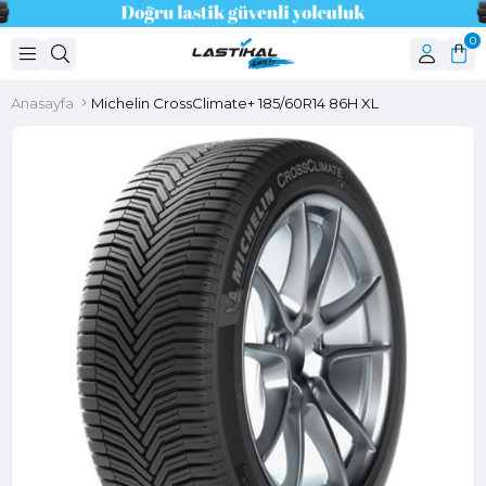
0
Anasayfa
Michelin CrossClimate+ 185/60R14 86H XL