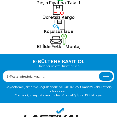
Peşin Fiyatına Taksit
Ücretsiz Kargo
Koşulsuz İade
81 İlde Yetkili Montaj
E-BÜLTENE KAYIT OL
Haberler ve özel fırsatlar için
Kaydolarak Şartlar ve Koşullarımızı ve Gizlilik Politikamızı kabul etmiş
olursunuz.
Çıkmak için e-postalarımızdaki Aboneliği İptal Et’i tıklayın.