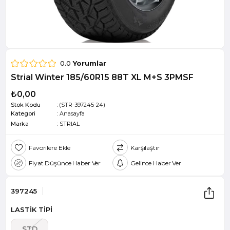
0.0
Yorumlar
Strial Winter 185/60R15 88T XL M+S 3PMSF
₺0,00
Stok Kodu
(STR-397245-24)
Kategori
:
Anasayfa
Marka
:
STRIAL
Favorilere Ekle
Karşılaştır
Fiyat Düşünce Haber Ver
Gelince Haber Ver
397245
LASTİK TİPİ
STD