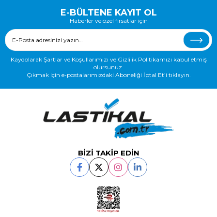
E-BÜLTENE KAYIT OL
Haberler ve özel fırsatlar için
Kaydolarak Şartlar ve Koşullarımızı ve Gizlilik Politikamızı kabul etmiş
olursunuz.
Çıkmak için e-postalarımızdaki Aboneliği İptal Et’i tıklayın.
BİZİ TAKİP EDİN