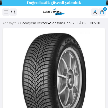
0
Anasayfa
Goodyear Vector 4Seasons Gen-3 185/60R15 88V XL