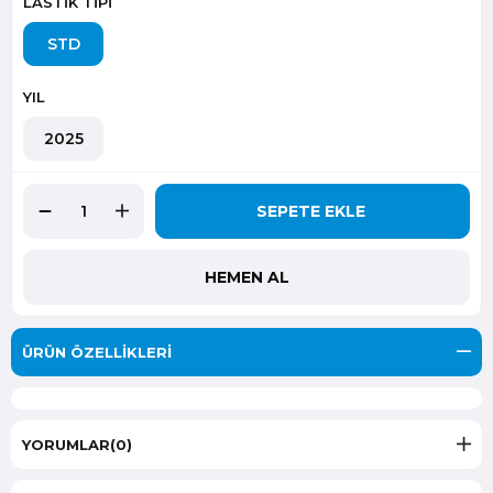
LASTİK TİPİ
STD
YIL
2025
ÜRÜN ÖZELLIKLERI
YORUMLAR
(0)