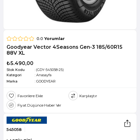
0.0
Yorumlar
Goodyear Vector 4Seasons Gen-3 185/60R15
88V XL
₺5.490,00
Stok Kodu
(GDY-545058-25)
Kategori
:
Anasayfa
Marka
:
GOODYEAR
Favorilere Ekle
Karşılaştır
Fiyat Düşünce Haber Ver
545058