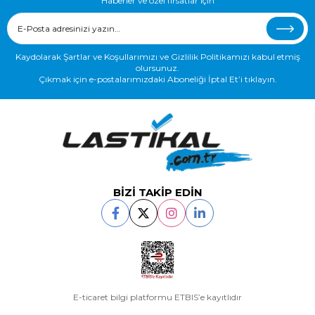
Haberler ve özel fırsatlar için
Kaydolarak Şartlar ve Koşullarımızı ve Gizlilik Politikamızı kabul etmiş
olursunuz.
Çıkmak için e-postalarımızdaki Aboneliği İptal Et’i tıklayın.
BİZİ TAKİP EDİN
E-ticaret bilgi platformu ETBIS’e kayıtlıdır