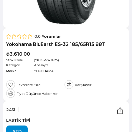
0.0
Yorumlar
Yokohama BluEarth ES-32 185/65R15 88T
₺3.610,00
Stok Kodu
(YKM-R2431-25)
Kategori
:
Anasayfa
Marka
:
YOKOHAMA
Favorilere Ekle
Karşılaştır
Fiyat Düşünce Haber Ver
2431
LASTİK TİPİ
STD