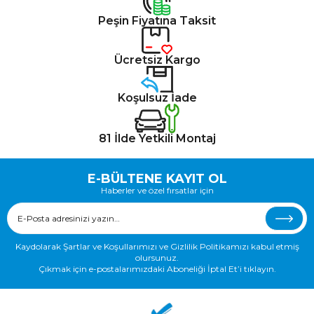
Peşin Fiyatına Taksit
Ücretsiz Kargo
Koşulsuz İade
81 İlde Yetkili Montaj
E-BÜLTENE KAYIT OL
Haberler ve özel fırsatlar için
Kaydolarak Şartlar ve Koşullarımızı ve Gizlilik Politikamızı kabul etmiş
olursunuz.
Çıkmak için e-postalarımızdaki Aboneliği İptal Et’i tıklayın.