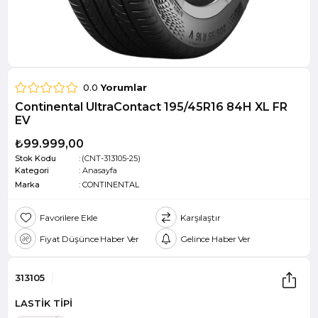
0.0
Yorumlar
Continental UltraContact 195/45R16 84H XL FR
EV
₺99.999,00
Stok Kodu
(CNT-313105-25)
Kategori
:
Anasayfa
Marka
:
CONTINENTAL
Favorilere Ekle
Karşılaştır
Fiyat Düşünce Haber Ver
Gelince Haber Ver
313105
LASTİK TİPİ