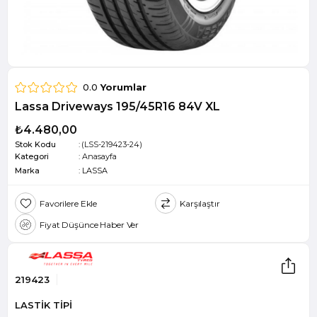
0.0
Yorumlar
Lassa Driveways 195/45R16 84V XL
₺4.480,00
Stok Kodu
(LSS-219423-24)
Kategori
:
Anasayfa
Marka
:
LASSA
Favorilere Ekle
Karşılaştır
Fiyat Düşünce Haber Ver
219423
LASTİK TİPİ