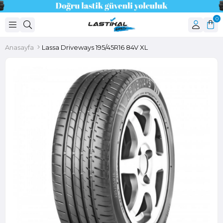
0
Anasayfa
Lassa Driveways 195/45R16 84V XL