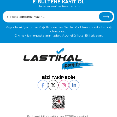
E-BÜLTENE KAYIT OL
Haberler ve özel fırsatlar için
Kaydolarak Şartlar ve Koşullarımızı ve Gizlilik Politikamızı kabul etmiş
olursunuz.
Çıkmak için e-postalarımızdaki Aboneliği İptal Et’i tıklayın.
BİZİ TAKİP EDİN
E-ticaret bilgi platformu ETBIS’e kayıtlıdır