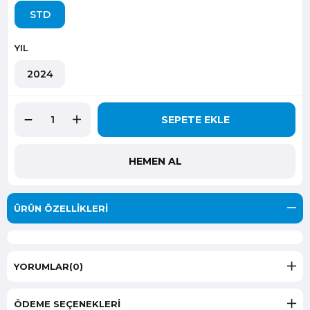
STD
YIL
2024
ÜRÜN ÖZELLIKLERI
YORUMLAR
(0)
ÖDEME SEÇENEKLERI