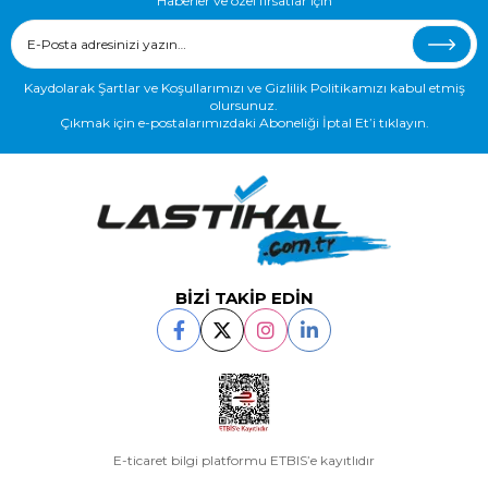
Haberler ve özel fırsatlar için
Kaydolarak Şartlar ve Koşullarımızı ve Gizlilik Politikamızı kabul etmiş
olursunuz.
Çıkmak için e-postalarımızdaki Aboneliği İptal Et’i tıklayın.
BİZİ TAKİP EDİN
E-ticaret bilgi platformu ETBIS’e kayıtlıdır