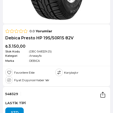
0.0
Yorumlar
Debica Presto HP 195/50R15 82V
₺3.150,00
Stok Kodu
(DBC-548329-25)
Kategori
:
Anasayfa
Marka
:
DEBICA
Favorilere Ekle
Karşılaştır
Fiyat Düşünce Haber Ver
548329
LASTİK TİPİ
STD