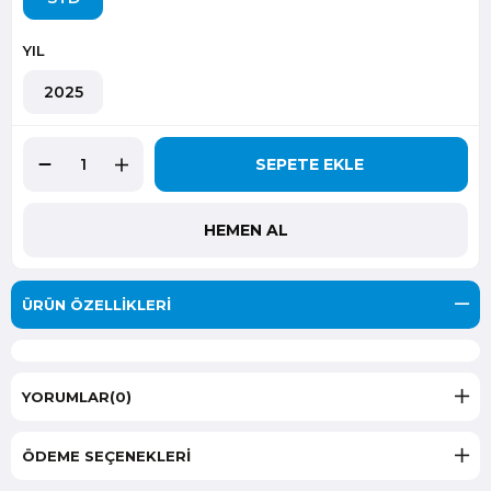
YIL
2025
ÜRÜN ÖZELLIKLERI
YORUMLAR
(0)
ÖDEME SEÇENEKLERI