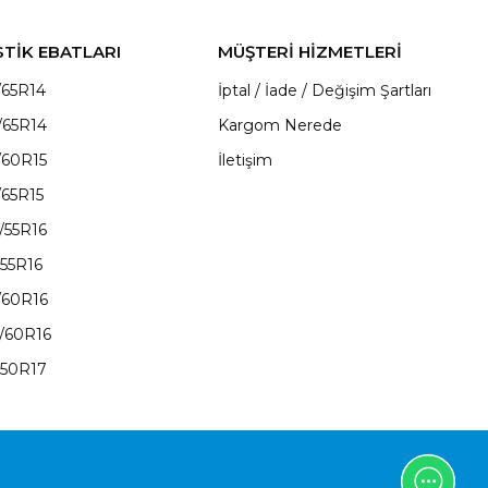
STİK EBATLARI
MÜŞTERİ HİZMETLERİ
/65R14
İptal / İade / Değişim Şartları
/65R14
Kargom Nerede
/60R15
İletişim
/65R15
/55R16
/55R16
/60R16
/60R16
/50R17