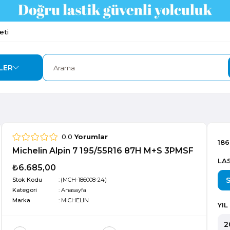
eti
LER
0.0
Yorumlar
18
Michelin Alpin 7 195/55R16 87H M+S 3PMSF
LAS
₺6.685,00
Stok Kodu
(MCH-186008-24)
Kategori
:
Anasayfa
Marka
:
MICHELIN
YIL
2