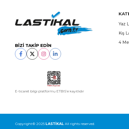
KAT
Yaz L
Kış L
4 Me
BİZİ TAKİP EDİN
E-ticaret bilgi platformu ETBIS’e kayıtlıdır
Copyright© 2025
LASTİKAL
All rights reserved.