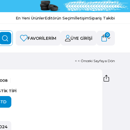
En Yeni Ürünler
Editörün Seçimi
İletişim
Sipariş Takibi
0
FAVORILERIM
ÜYE GIRIŞI
< < Önceki Sayfaya Dön
6008
TİK TİPİ
STD
024