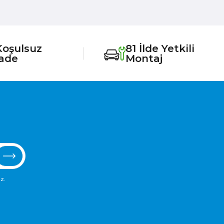
Koşulsuz
81 İlde Yetkili
İade
Montaj
z.