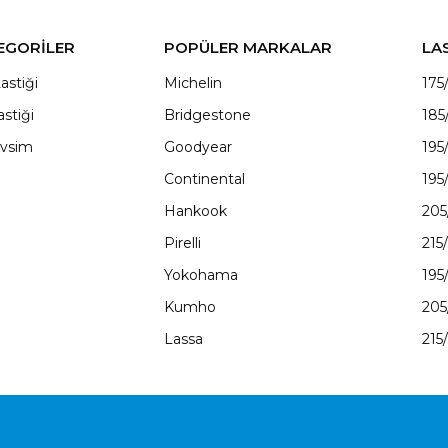
EGORİLER
POPÜLER MARKALAR
LA
astiği
Michelin
175
astiği
Bridgestone
185
vsim
Goodyear
195
Continental
195
Hankook
205
Pirelli
215
Yokohama
195
Kumho
205
Lassa
215