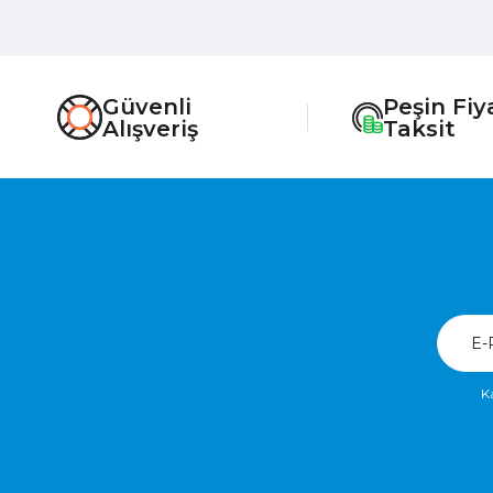
Güvenli
Peşin Fiy
Alışveriş
Taksit
K