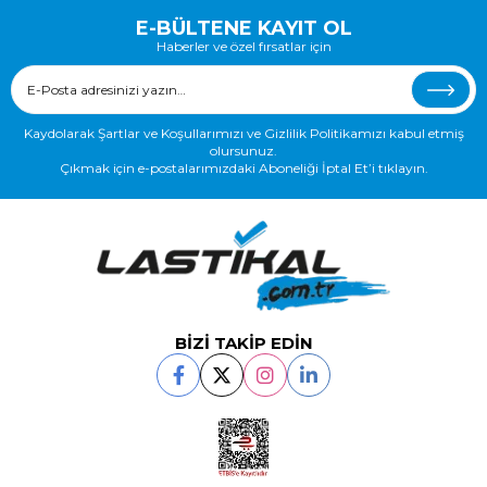
E-BÜLTENE KAYIT OL
Haberler ve özel fırsatlar için
Kaydolarak Şartlar ve Koşullarımızı ve Gizlilik Politikamızı kabul etmiş
olursunuz.
Çıkmak için e-postalarımızdaki Aboneliği İptal Et’i tıklayın.
BİZİ TAKİP EDİN