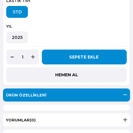
LASTİK TİPİ
STD
YIL
2025
ÜRÜN ÖZELLIKLERI
YORUMLAR
(0)