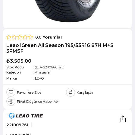
0.0
Yorumlar
Leao iGreen All Season 195/55R16 87H M+S
3PMSF
₺3.505,00
Stok Kodu
(LEA-221009761-25)
Kategori
:
Anasayfa
Marka
:
LEAO
Favorilere Ekle
Karşılaştır
Fiyat Düşünce Haber Ver
221009761