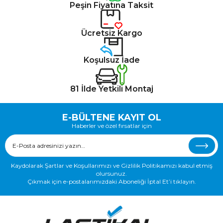
Peşin Fiyatına Taksit
Ücretsiz Kargo
Koşulsuz İade
81 İlde Yetkili Montaj
E-BÜLTENE KAYIT OL
Haberler ve özel fırsatlar için
Kaydolarak Şartlar ve Koşullarımızı ve Gizlilik Politikamızı kabul etmiş
olursunuz.
Çıkmak için e-postalarımızdaki Aboneliği İptal Et’i tıklayın.