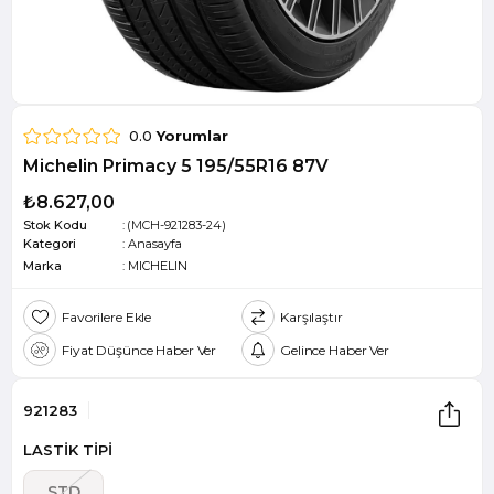
0.0
Yorumlar
Michelin Primacy 5 195/55R16 87V
₺8.627,00
Stok Kodu
(MCH-921283-24)
Kategori
:
Anasayfa
Marka
:
MICHELIN
Favorilere Ekle
Karşılaştır
Fiyat Düşünce Haber Ver
Gelince Haber Ver
921283
LASTİK TİPİ
STD