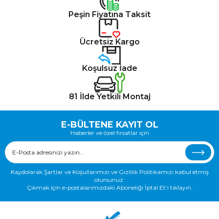
Peşin Fiyatına Taksit
Ücretsiz Kargo
Koşulsuz İade
81 İlde Yetkili Montaj
E-BÜLTENE KAYIT OL
Haberler ve özel fırsatlar için
Kaydolarak Şartlar ve Koşullarımızı ve Gizlilik Politikamızı kabul etmiş
olursunuz.
Çıkmak için e-postalarımızdaki Aboneliği İptal Et’i tıklayın.