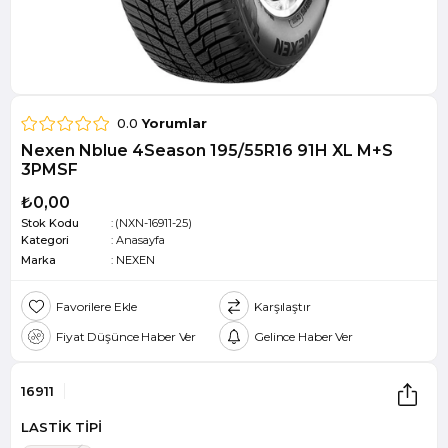
0.0
Yorumlar
Nexen Nblue 4Season 195/55R16 91H XL M+S
3PMSF
₺0,00
Stok Kodu
(NXN-16911-25)
Kategori
:
Anasayfa
Marka
:
NEXEN
Favorilere Ekle
Karşılaştır
Fiyat Düşünce Haber Ver
Gelince Haber Ver
16911
LASTİK TİPİ