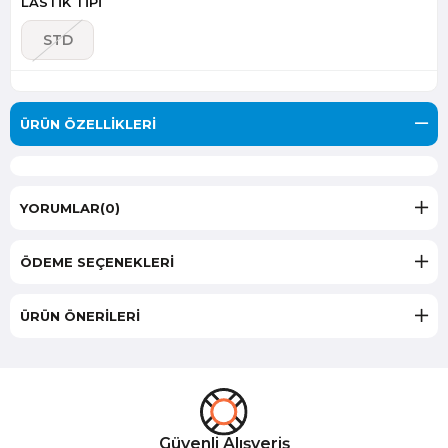
LASTİK TİPİ
STD
ÜRÜN ÖZELLIKLERI
YORUMLAR
(0)
ÖDEME SEÇENEKLERI
ÜRÜN ÖNERILERI
Güvenli Alışveriş