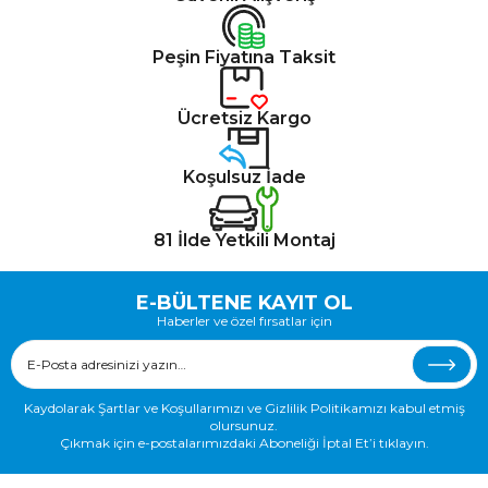
Peşin Fiyatına Taksit
Ücretsiz Kargo
Koşulsuz İade
81 İlde Yetkili Montaj
E-BÜLTENE KAYIT OL
Haberler ve özel fırsatlar için
Kaydolarak Şartlar ve Koşullarımızı ve Gizlilik Politikamızı kabul etmiş
olursunuz.
Çıkmak için e-postalarımızdaki Aboneliği İptal Et’i tıklayın.