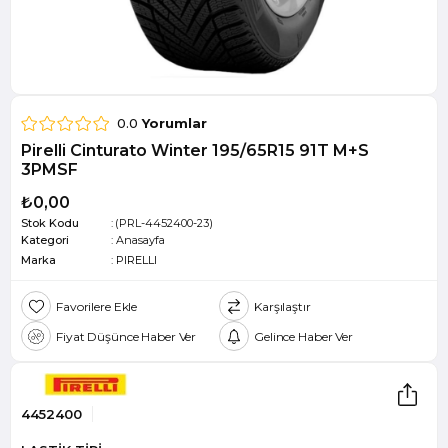
0.0
Yorumlar
Pirelli Cinturato Winter 195/65R15 91T M+S
3PMSF
₺0,00
Stok Kodu
(PRL-4452400-23)
Kategori
:
Anasayfa
Marka
:
PIRELLI
Favorilere Ekle
Karşılaştır
Fiyat Düşünce Haber Ver
Gelince Haber Ver
4452400