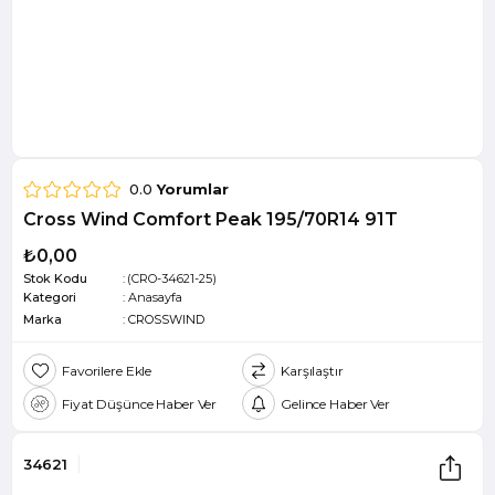
0.0
Yorumlar
Cross Wind Comfort Peak 195/70R14 91T
₺0,00
Stok Kodu
(CRO-34621-25)
Kategori
:
Anasayfa
Marka
:
CROSSWIND
Favorilere Ekle
Karşılaştır
Fiyat Düşünce Haber Ver
Gelince Haber Ver
34621