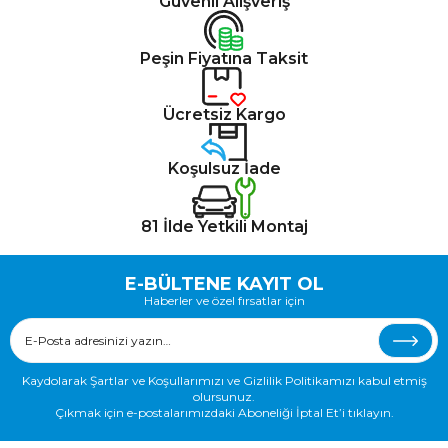
Güvenli Alışveriş
Peşin Fiyatına Taksit
Ücretsiz Kargo
Koşulsuz İade
81 İlde Yetkili Montaj
E-BÜLTENE KAYIT OL
Haberler ve özel fırsatlar için
Kaydolarak Şartlar ve Koşullarımızı ve Gizlilik Politikamızı kabul etmiş
olursunuz.
Çıkmak için e-postalarımızdaki Aboneliği İptal Et’i tıklayın.