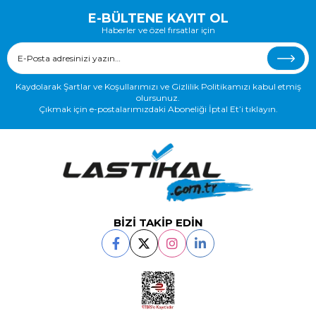
E-BÜLTENE KAYIT OL
Haberler ve özel fırsatlar için
Kaydolarak Şartlar ve Koşullarımızı ve Gizlilik Politikamızı kabul etmiş
olursunuz.
Çıkmak için e-postalarımızdaki Aboneliği İptal Et’i tıklayın.
BİZİ TAKİP EDİN