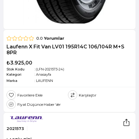
0.0
Yorumlar
Laufenn X Fit Van LV01 195R14C 106/104R M+S
8PR
₺3.925,00
Stok Kodu
(LFN-2021573-24)
Kategori
:
Anasayfa
Marka
:
LAUFENN
Favorilere Ekle
Karşılaştır
Fiyat Düşünce Haber Ver
2021573