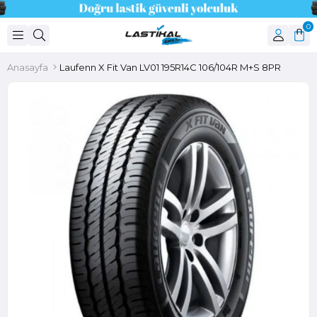
0
Anasayfa
Laufenn X Fit Van LV01 195R14C 106/104R M+S 8PR