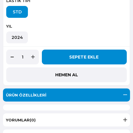
LASTİK TİPİ
STD
YIL
2024
ÜRÜN ÖZELLIKLERI
YORUMLAR
(0)