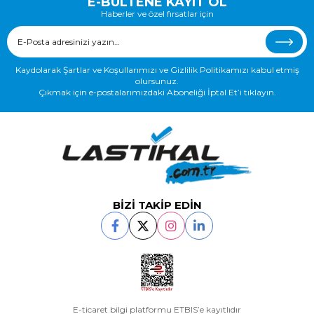
E-BÜLTENE KAYIT OL
Haberler ve özel fırsatlar için
Kaydolarak Şartlar ve Koşullarımızı ve Gizlilik Politikamızı kabul etmiş
olursunuz.
Çıkmak için e-postalarımızdaki Aboneliği İptal Et’i tıklayın.
BİZİ TAKİP EDİN
E-ticaret bilgi platformu ETBIS’e kayıtlıdır