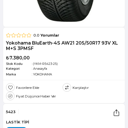
0.0
Yorumlar
Yokohama BluEarth-4S AW21 205/50R17 93V XL
M+S 3PMSF
₺7.380,00
Stok Kodu
(YKM-R5423-25)
Kategori
:
Anasayfa
Marka
:
YOKOHAMA
Favorilere Ekle
Karşılaştır
Fiyat Düşünce Haber Ver
5423
LASTİK TİPİ