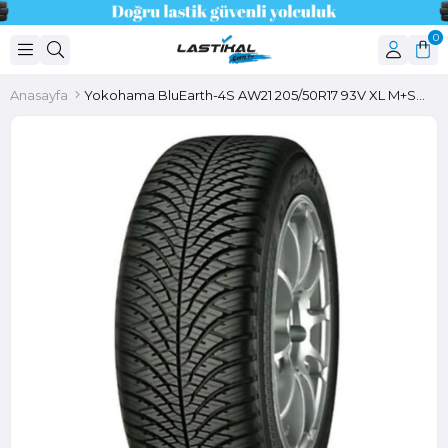
0
Anasayfa
Yokohama BluEarth-4S AW21 205/50R17 93V XL M+S 3PMSF