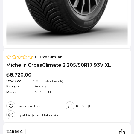
0.0
Yorumlar
Michelin CrossClimate 2 205/50R17 93V XL
₺8.720,00
Stok Kodu
(MCH-246664-24)
Kategori
:
Anasayfa
Marka
:
MICHELIN
Favorilere Ekle
Karşılaştır
Fiyat Düşünce Haber Ver
246664