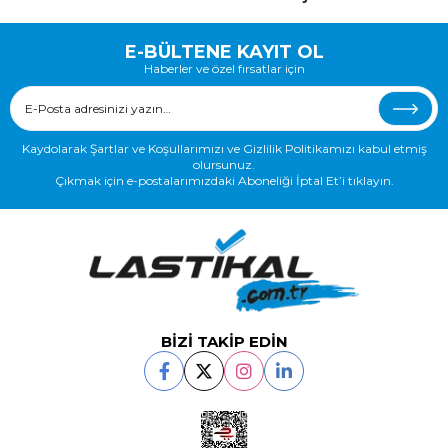
E-BÜLTENE KAYIT OL
Haberler ve özel fırsatlar için
Kaydolarak Şartlar ve Koşullarımızı ve Gizlilik Politikamızı kabul etmiş
olursunuz.
Çıkmak için e-postalarımızdaki Aboneliği İptal Et’i tıklayın.
BİZİ TAKİP EDİN