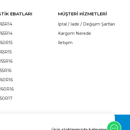
STİK EBATLARI
MÜŞTERİ HİZMETLERİ
/65R14
İptal / İade / Değişim Şartları
/65R14
Kargom Nerede
/60R15
İletişim
/65R15
/55R16
/55R16
/60R16
/60R16
/50R17
Ürün stoklarımızda kalmamıştır.