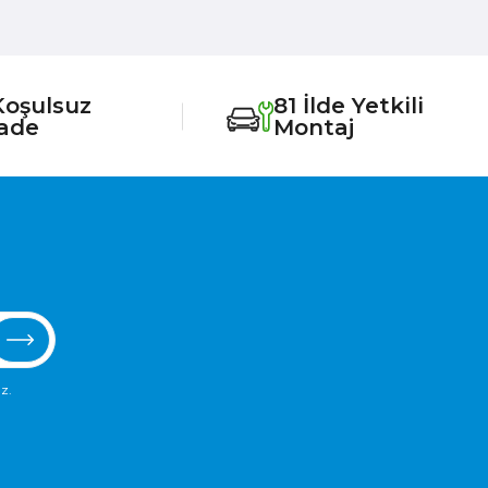
Koşulsuz
81 İlde Yetkili
İade
Montaj
z.