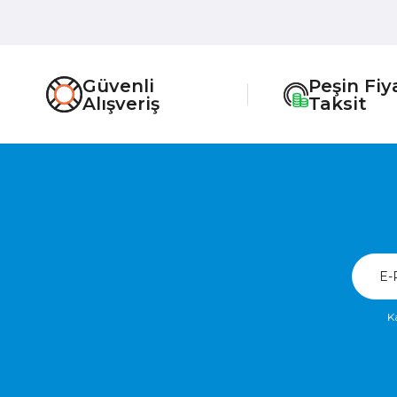
Güvenli
Peşin Fiy
Alışveriş
Taksit
K