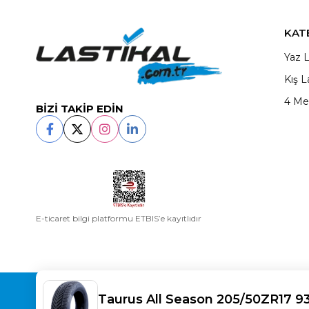
KAT
Yaz L
Kış L
4 Me
BİZİ TAKİP EDİN
E-ticaret bilgi platformu ETBIS’e kayıtlıdır
Copyright© 2025
LASTİKAL
All rights reserved.
Taurus All Season 205/50ZR17