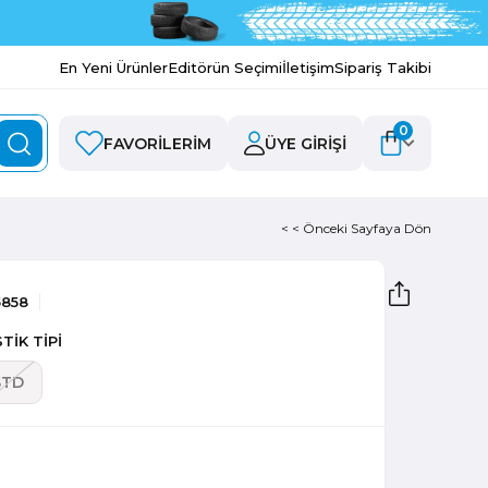
En Yeni Ürünler
Editörün Seçimi
İletişim
Sipariş Takibi
0
FAVORILERIM
ÜYE GIRIŞI
< < Önceki Sayfaya Dön
5858
TİK TİPİ
STD