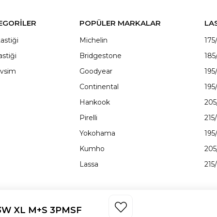
EGORİLER
POPÜLER MARKALAR
LA
astiği
Michelin
175
astiği
Bridgestone
185
vsim
Goodyear
195
Continental
195
Hankook
205
Pirelli
215
Yokohama
195
Kumho
205
Lassa
215
 93W XL M+S 3PMSF