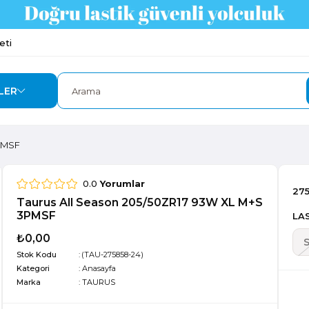
eti
LER
3PMSF
0.0
Yorumlar
27
Taurus All Season 205/50ZR17 93W XL M+S
3PMSF
LAS
₺0,00
Stok Kodu
(TAU-275858-24)
Kategori
:
Anasayfa
Marka
:
TAURUS