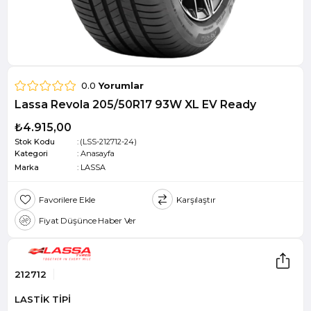
0.0
Yorumlar
Lassa Revola 205/50R17 93W XL EV Ready
₺4.915,00
Stok Kodu
(LSS-212712-24)
Kategori
:
Anasayfa
Marka
:
LASSA
Favorilere Ekle
Karşılaştır
Fiyat Düşünce Haber Ver
212712
LASTİK TİPİ