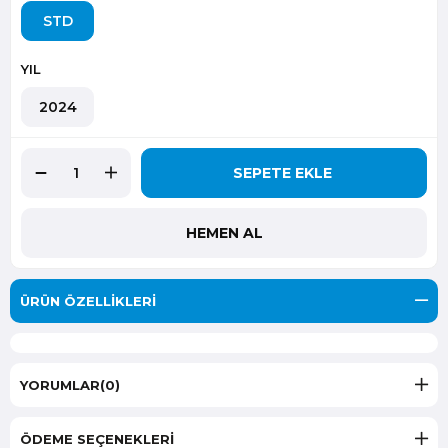
STD
YIL
2024
ÜRÜN ÖZELLIKLERI
YORUMLAR
(0)
ÖDEME SEÇENEKLERI