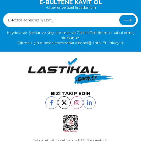
E-BÜLTENE KAYIT OL
Haberler ve özel fırsatlar için
Kaydolarak Şartlar ve Koşullarımızı ve Gizlilik Politikamızı kabul etmiş
olursunuz.
Çıkmak için e-postalarımızdaki Aboneliği İptal Et’i tıklayın.
BİZİ TAKİP EDİN
E-ticaret bilgi platformu ETBIS’e kayıtlıdır