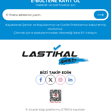
E-BÜLTENE KAYIT OL
Haberler ve özel fırsatlar için
Kaydolarak Şartlar ve Koşullarımızı ve Gizlilik Politikamızı kabul etmiş
olursunuz.
Çıkmak için e-postalarımızdaki Aboneliği İptal Et’i tıklayın.
BİZİ TAKİP EDİN
E-ticaret bilgi platformu ETBIS’e kayıtlıdır