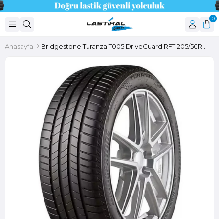
0
Anasayfa
Bridgestone Turanza T005 DriveGuard RFT 205/50R17 93W XL