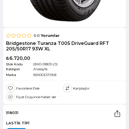
0.0
Yorumlar
Bridgestone Turanza T005 DriveGuard RFT
205/50R17 93W XL
₺6.720,00
Stok Kodu
(BRD-518031-23)
Kategori
:
Anasayfa
Marka
:
BRIDGESTONE
Favorilere Ekle
Karşılaştır
Fiyat Düşünce Haber Ver
518031
LASTİK TİPİ