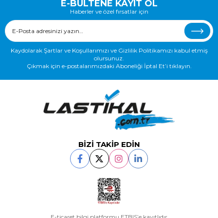
E-BÜLTENE KAYIT OL
Haberler ve özel fırsatlar için
Kaydolarak Şartlar ve Koşullarımızı ve Gizlilik Politikamızı kabul etmiş
olursunuz.
Çıkmak için e-postalarımızdaki Aboneliği İptal Et’i tıklayın.
BİZİ TAKİP EDİN
E-ticaret bilgi platformu ETBIS’e kayıtlıdır