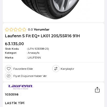
0.0
Yorumlar
Laufenn S Fit EQ+ LK01 205/55R16 91H
₺3.135,00
Stok Kodu
(LFN-1030598-25)
Kategori
:
Anasayfa
Marka
:
LAUFENN
Favorilere Ekle
Karşılaştır
Fiyat Düşünce Haber Ver
1030598
LASTİK TİPİ