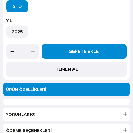
STD
YIL
2025
ÜRÜN ÖZELLIKLERI
YORUMLAR
(0)
ÖDEME SEÇENEKLERI