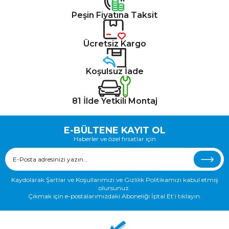
Peşin Fiyatına Taksit
Ücretsiz Kargo
Koşulsuz İade
81 İlde Yetkili Montaj
E-BÜLTENE KAYIT OL
Haberler ve özel fırsatlar için
Kaydolarak Şartlar ve Koşullarımızı ve Gizlilik Politikamızı kabul etmiş
olursunuz.
Çıkmak için e-postalarımızdaki Aboneliği İptal Et’i tıklayın.