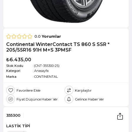
0.0
Yorumlar
Continental WinterContact TS 860 S SSR *
205/55R16 91H M+S 3PMSF
₺6.435,00
Stok Kodu
(CNT-355300-25)
Kategori
:
Anasayfa
Marka
:
CONTINENTAL
Favorilere Ekle
Karşılaştır
Fiyat Düşünce Haber Ver
Gelince Haber Ver
355300
LASTİK TİPİ