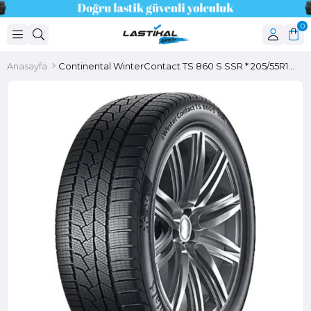
0
Anasayfa
Continental WinterContact TS 860 S SSR * 205/55R16 91H M+S 3PMSF