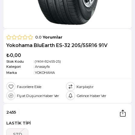
0.0
Yorumlar
Yokohama BluEarth ES-32 205/55R16 91V
₺0,00
Stok Kodu
(YKM-R2455-25)
Kategori
:
Anasayfa
Marka
:
YOKOHAMA
Favorilere Ekle
Karşılaştır
Fiyat Düşünce Haber Ver
Gelince Haber Ver
2455
LASTİK TİPİ
STD