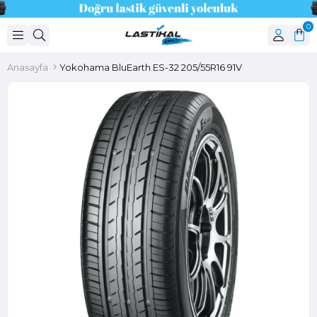
0
Anasayfa
Yokohama BluEarth ES-32 205/55R16 91V