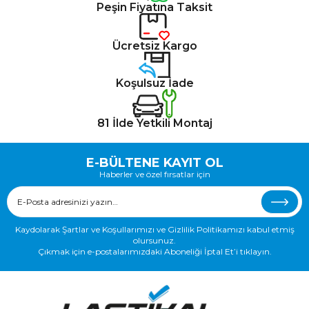
Peşin Fiyatına Taksit
Ücretsiz Kargo
Koşulsuz İade
81 İlde Yetkili Montaj
E-BÜLTENE KAYIT OL
Haberler ve özel fırsatlar için
Kaydolarak Şartlar ve Koşullarımızı ve Gizlilik Politikamızı kabul etmiş
olursunuz.
Çıkmak için e-postalarımızdaki Aboneliği İptal Et’i tıklayın.