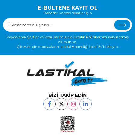
E-BÜLTENE KAYIT OL
Haberler ve özel fırsatlar için
Kaydolarak Şartlar ve Koşullarımızı ve Gizlilik Politikamızı kabul etmiş
olursunuz.
Çıkmak için e-postalarımızdaki Aboneliği İptal Et’i tıklayın.
BİZİ TAKİP EDİN