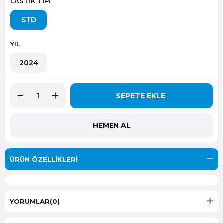
LASTİK TİPİ
STD
YIL
2024
ÜRÜN ÖZELLIKLERI
YORUMLAR
(0)