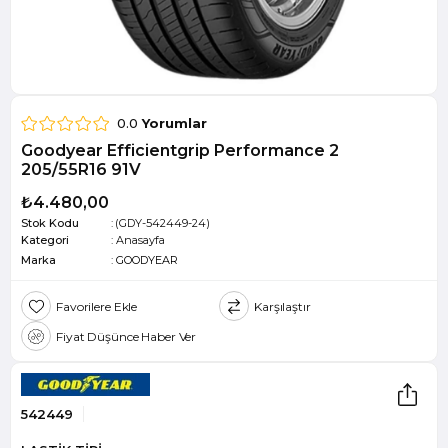
0.0
Yorumlar
Goodyear Efficientgrip Performance 2
205/55R16 91V
₺4.480,00
Stok Kodu
(GDY-542449-24)
Kategori
:
Anasayfa
Marka
:
GOODYEAR
Favorilere Ekle
Karşılaştır
Fiyat Düşünce Haber Ver
542449