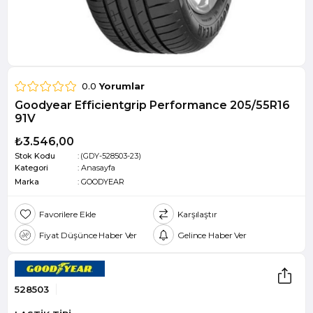
0.0
Yorumlar
Goodyear Efficientgrip Performance 205/55R16
91V
₺3.546,00
Stok Kodu
(GDY-528503-23)
Kategori
:
Anasayfa
Marka
:
GOODYEAR
Favorilere Ekle
Karşılaştır
Fiyat Düşünce Haber Ver
Gelince Haber Ver
528503