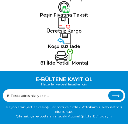
Peşin Fiyatına Taksit
Ücretsiz Kargo
Koşulsuz İade
81 İlde Yetkili Montaj
E-BÜLTENE KAYIT OL
Haberler ve özel fırsatlar için
Kaydolarak Şartlar ve Koşullarımızı ve Gizlilik Politikamızı kabul etmiş
olursunuz.
Çıkmak için e-postalarımızdaki Aboneliği İptal Et’i tıklayın.