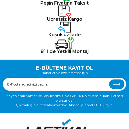
Peşin Fiyatına Taksit
Ücretsiz Kargo
Koşulsuz İade
81 İlde Yetkili Montaj
E-BÜLTENE KAYIT OL
Haberler ve özel fırsatlar için
Kaydolarak Şartlar ve Koşullarımızı ve Gizlilik Politikamızı kabul etmiş
olursunuz.
Çıkmak için e-postalarımızdaki Aboneliği İptal Et’i tıklayın.