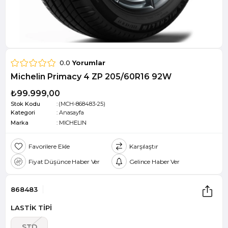
0.0
Yorumlar
Michelin Primacy 4 ZP 205/60R16 92W
₺99.999,00
Stok Kodu
(MCH-868483-25)
Kategori
:
Anasayfa
Marka
:
MICHELIN
Favorilere Ekle
Karşılaştır
Fiyat Düşünce Haber Ver
Gelince Haber Ver
868483
LASTİK TİPİ
STD