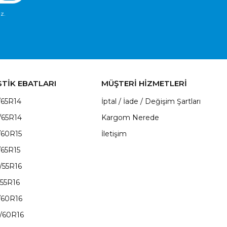
z.
STİK EBATLARI
MÜŞTERİ HİZMETLERİ
/65R14
İptal / İade / Değişim Şartları
/65R14
Kargom Nerede
/60R15
İletişim
/65R15
/55R16
/55R16
/60R16
/60R16