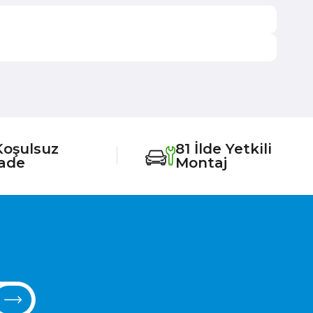
Koşulsuz
81 İlde Yetkili
İade
Montaj