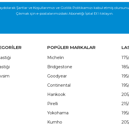
aydolarak Şartlar ve Koşullarımızı ve Gizlilik Politikamızı kabul etmiş olursunu
Çıkmak için e-postalarımızdaki Aboneliği İptal Et’i tıklayın.
EGORİLER
POPÜLER MARKALAR
LA
astiği
Michelin
175
astiği
Bridgestone
185
vsim
Goodyear
195
Continental
195
Hankook
205
Pirelli
215
Yokohama
195
Kumho
205