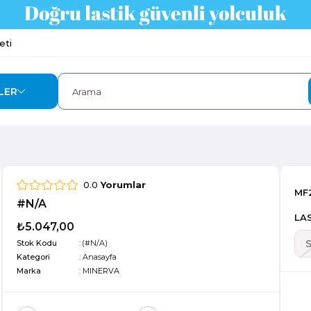
eti
LER
0.0
Yorumlar
MF
#N/A
LAS
₺5.047,00
Stok Kodu
(#N/A)
Kategori
:
Anasayfa
Marka
:
MINERVA