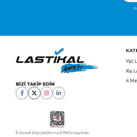
K
KAT
Yaz L
Kış L
4 Me
BİZİ TAKİP EDİN
E-ticaret bilgi platformu ETBIS’e kayıtlıdır