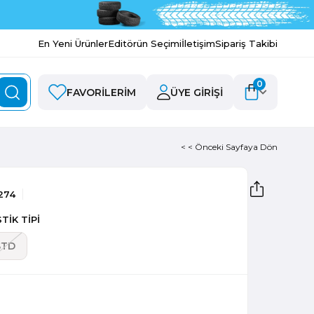
En Yeni Ürünler
Editörün Seçimi
İletişim
Sipariş Takibi
0
FAVORILERIM
ÜYE GIRIŞI
< < Önceki Sayfaya Dön
274
TİK TİPİ
STD