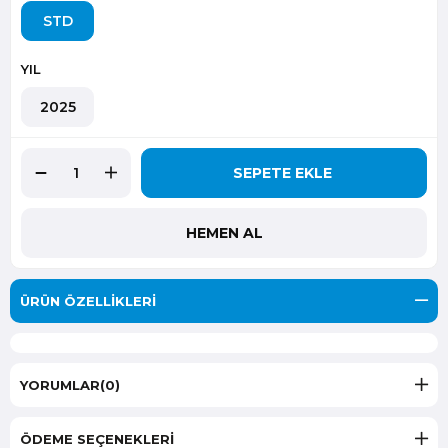
STD
YIL
2025
ÜRÜN ÖZELLIKLERI
YORUMLAR
(0)
ÖDEME SEÇENEKLERI