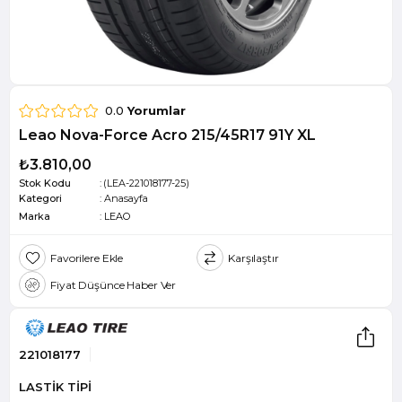
0.0
Yorumlar
Leao Nova-Force Acro 215/45R17 91Y XL
₺3.810,00
Stok Kodu
(LEA-221018177-25)
Kategori
:
Anasayfa
Marka
:
LEAO
Favorilere Ekle
Karşılaştır
Fiyat Düşünce Haber Ver
221018177
LASTİK TİPİ