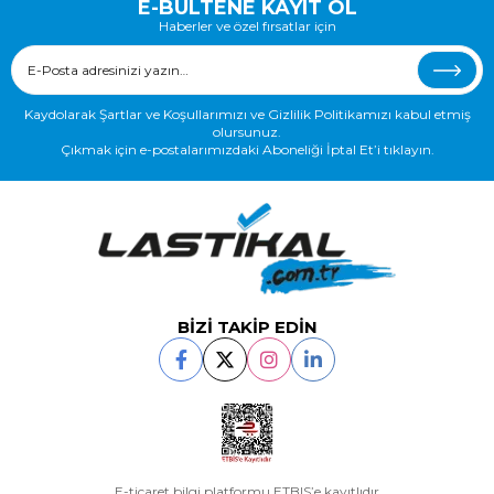
E-BÜLTENE KAYIT OL
Haberler ve özel fırsatlar için
Kaydolarak Şartlar ve Koşullarımızı ve Gizlilik Politikamızı kabul etmiş
olursunuz.
Çıkmak için e-postalarımızdaki Aboneliği İptal Et’i tıklayın.
BİZİ TAKİP EDİN
E-ticaret bilgi platformu ETBIS’e kayıtlıdır