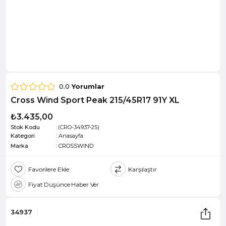
0.0
Yorumlar
Cross Wind Sport Peak 215/45R17 91Y XL
₺3.435,00
Stok Kodu
(CRO-34937-25)
Kategori
:
Anasayfa
Marka
:
CROSSWIND
Favorilere Ekle
Karşılaştır
Fiyat Düşünce Haber Ver
34937