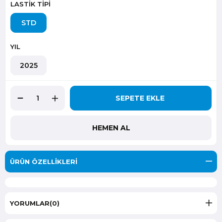
LASTİK TİPİ
STD
YIL
2025
ÜRÜN ÖZELLIKLERI
YORUMLAR
(0)