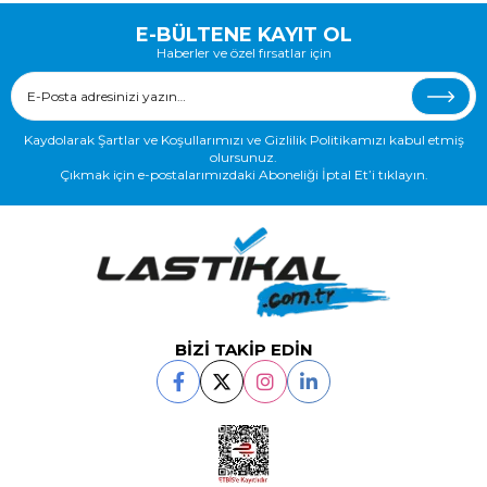
E-BÜLTENE KAYIT OL
Haberler ve özel fırsatlar için
Kaydolarak Şartlar ve Koşullarımızı ve Gizlilik Politikamızı kabul etmiş
olursunuz.
Çıkmak için e-postalarımızdaki Aboneliği İptal Et’i tıklayın.
BİZİ TAKİP EDİN