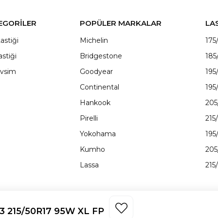
EGORİLER
POPÜLER MARKALAR
LA
astiği
Michelin
175
astiği
Bridgestone
185
vsim
Goodyear
195
Continental
195
Hankook
205
Pirelli
215
Yokohama
195
Kumho
205
Lassa
215
3 215/50R17 95W XL FP