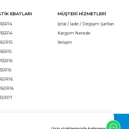
STİK EBATLARI
MÜŞTERİ HİZMETLERİ
/65R14
İptal / İade / Değişim Şartları
/65R14
Kargom Nerede
/60R15
İletişim
/65R15
/55R16
/55R16
/60R16
/60R16
/50R17
Ürün stoklarımızda kalmamıştır.