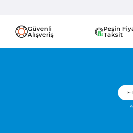
Güvenli
Peşin Fiy
Alışveriş
Taksit
K