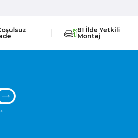
Koşulsuz
81 İlde Yetkili
İade
Montaj
z.