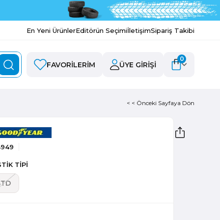
En Yeni Ürünler
Editörün Seçimi
İletişim
Sipariş Takibi
0
FAVORILERIM
ÜYE GIRIŞI
< < Önceki Sayfaya Dön
4949
TİK TİPİ
STD