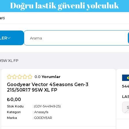
eti
LER
 95W XL FP
0.0
Yorumlar
Goodyear Vector 4Seasons Gen-3
54
215/50R17 95W XL FP
LAS
₺0,00
Stok Kodu
(GDY-544949-25)
Kategori
:
Anasayfa
Marka
:
GOODYEAR