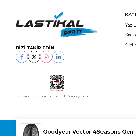
KAT
Yaz L
Kış L
4 Me
BİZİ TAKİP EDİN
E-ticaret bilgi platformu ETBIS’e kayıtlıdır
Copyright© 2025
LASTİKAL
All rights reserved.
Goodyear Vector 4Seasons Gen-