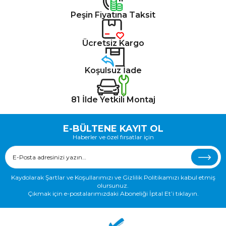
Peşin Fiyatına Taksit
Ücretsiz Kargo
Koşulsuz İade
81 İlde Yetkili Montaj
E-BÜLTENE KAYIT OL
Haberler ve özel fırsatlar için
Kaydolarak Şartlar ve Koşullarımızı ve Gizlilik Politikamızı kabul etmiş
olursunuz.
Çıkmak için e-postalarımızdaki Aboneliği İptal Et’i tıklayın.