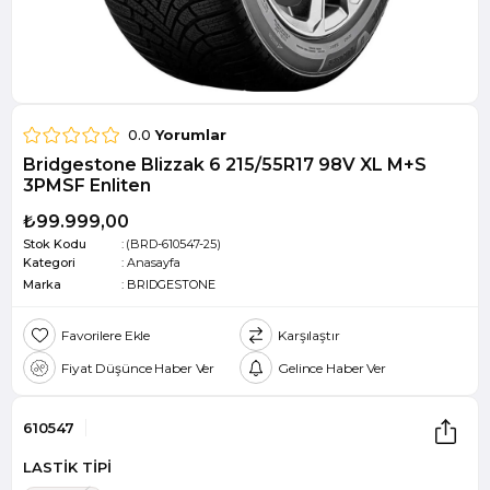
0.0
Yorumlar
Bridgestone Blizzak 6 215/55R17 98V XL M+S
3PMSF Enliten
₺99.999,00
Stok Kodu
(BRD-610547-25)
Kategori
:
Anasayfa
Marka
:
BRIDGESTONE
Favorilere Ekle
Karşılaştır
Fiyat Düşünce Haber Ver
Gelince Haber Ver
610547
LASTİK TİPİ