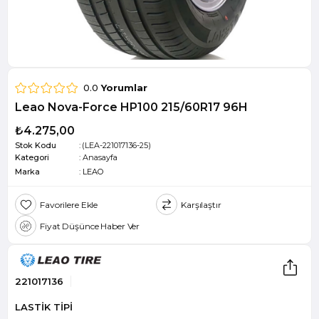
0.0
Yorumlar
Leao Nova-Force HP100 215/60R17 96H
₺4.275,00
Stok Kodu
(LEA-221017136-25)
Kategori
:
Anasayfa
Marka
:
LEAO
Favorilere Ekle
Karşılaştır
Fiyat Düşünce Haber Ver
221017136
LASTİK TİPİ