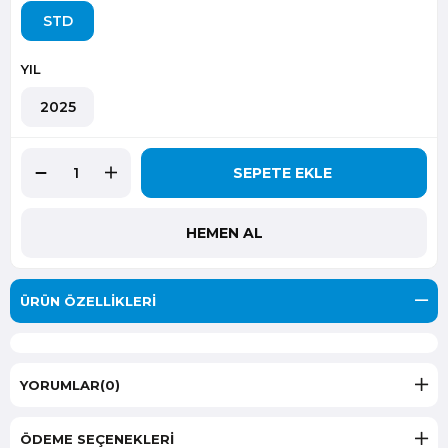
STD
YIL
2025
ÜRÜN ÖZELLIKLERI
YORUMLAR
(0)
ÖDEME SEÇENEKLERI