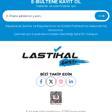
E-BÜLTENE KAYIT OL
Haberler ve özel fırsatlar için
Kaydolarak Şartlar ve Koşullarımızı ve Gizlilik Politikamızı kabul etmiş
olursunuz.
Çıkmak için e-postalarımızdaki Aboneliği İptal Et’i tıklayın.
BİZİ TAKİP EDİN
E-ticaret bilgi platformu ETBIS’e kayıtlıdır