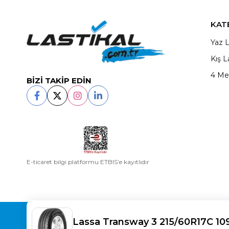
KAT
Yaz L
Kış L
4 Me
BİZİ TAKİP EDİN
E-ticaret bilgi platformu ETBIS’e kayıtlıdır
Copyright© 2025
LASTİKAL
All rights reserved.
Lassa Transway 3 215/60R17C 10