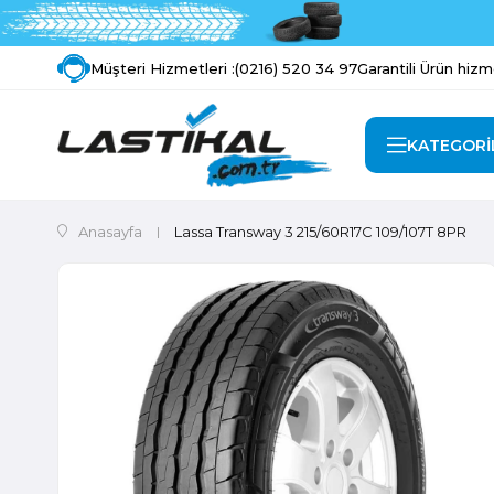
Müşteri Hizmetleri :
(0216) 520 34 97
Garantili Ürün hizm
KATEGORİ
Anasayfa
Lassa Transway 3 215/60R17C 109/107T 8PR