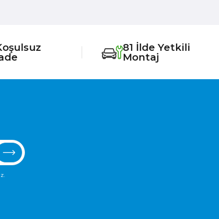
Koşulsuz
81 İlde Yetkili
İade
Montaj
z.