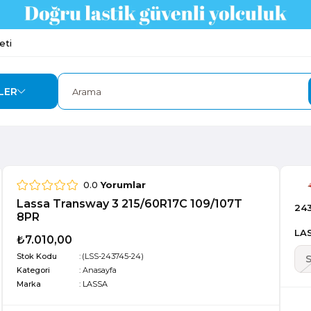
eti
LER
0.0
Yorumlar
Lassa Transway 3 215/60R17C 109/107T
24
8PR
LAS
₺7.010,00
Stok Kodu
(LSS-243745-24)
Kategori
:
Anasayfa
Marka
:
LASSA