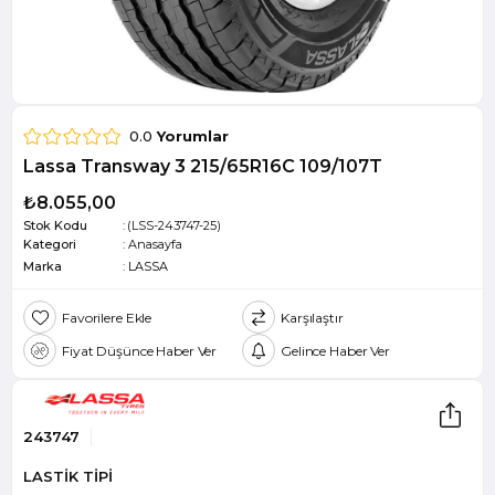
0.0
Yorumlar
Lassa Transway 3 215/65R16C 109/107T
₺8.055,00
Stok Kodu
(LSS-243747-25)
Kategori
:
Anasayfa
Marka
:
LASSA
Favorilere Ekle
Karşılaştır
Fiyat Düşünce Haber Ver
Gelince Haber Ver
243747
LASTİK TİPİ