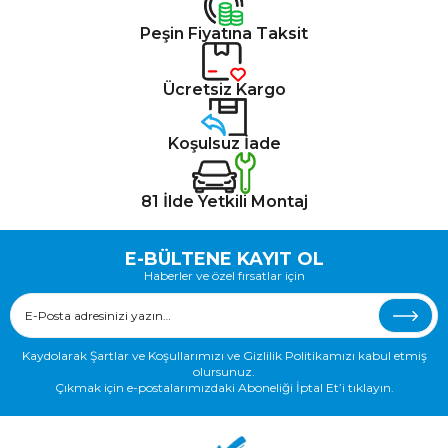
Peşin Fiyatına Taksit
Ücretsiz Kargo
Koşulsuz İade
81 İlde Yetkili Montaj
E-BÜLTENE KAYIT OL
Haberler ve özel fırsatlar için
Kaydolarak Şartlar ve Koşullarımızı ve Gizlilik Politikamızı kabul etmiş
olursunuz.
Çıkmak için e-postalarımızdaki Aboneliği İptal Et’i tıklayın.