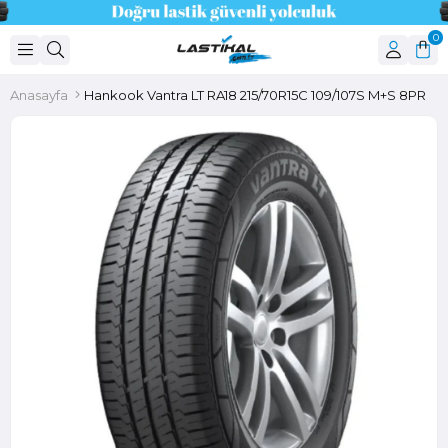
0
Anasayfa
Hankook Vantra LT RA18 215/70R15C 109/107S M+S 8PR