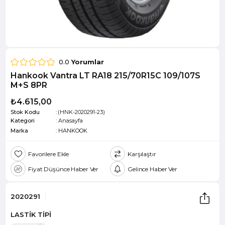
0.0
Yorumlar
Hankook Vantra LT RA18 215/70R15C 109/107S
M+S 8PR
₺4.615,00
Stok Kodu
(HNK-2020291-23)
Kategori
:
Anasayfa
Marka
:
HANKOOK
Favorilere Ekle
Karşılaştır
Fiyat Düşünce Haber Ver
Gelince Haber Ver
2020291
LASTİK TİPİ