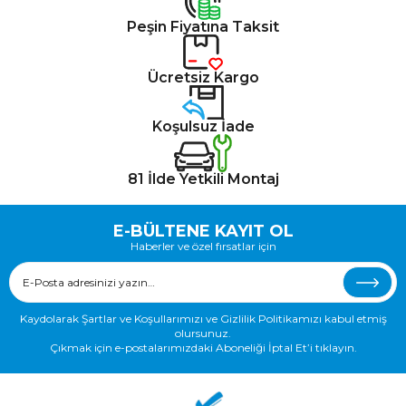
Peşin Fiyatına Taksit
Ücretsiz Kargo
Koşulsuz İade
81 İlde Yetkili Montaj
E-BÜLTENE KAYIT OL
Haberler ve özel fırsatlar için
Kaydolarak Şartlar ve Koşullarımızı ve Gizlilik Politikamızı kabul etmiş
olursunuz.
Çıkmak için e-postalarımızdaki Aboneliği İptal Et’i tıklayın.