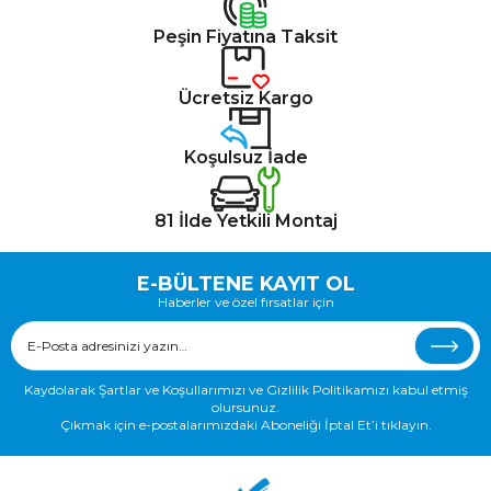
Peşin Fiyatına Taksit
Ücretsiz Kargo
Koşulsuz İade
81 İlde Yetkili Montaj
E-BÜLTENE KAYIT OL
Haberler ve özel fırsatlar için
Kaydolarak Şartlar ve Koşullarımızı ve Gizlilik Politikamızı kabul etmiş
olursunuz.
Çıkmak için e-postalarımızdaki Aboneliği İptal Et’i tıklayın.