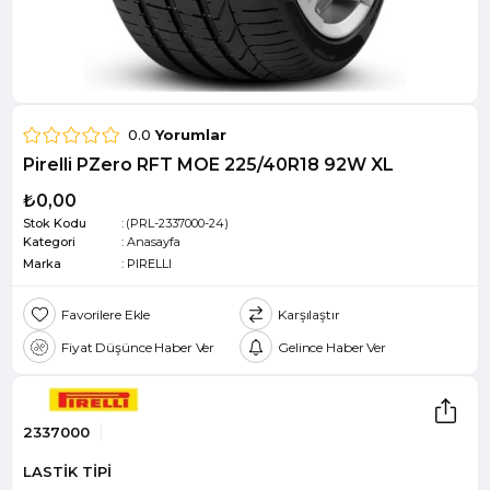
0.0
Yorumlar
Pirelli PZero RFT MOE 225/40R18 92W XL
₺0,00
Stok Kodu
(PRL-2337000-24)
Kategori
:
Anasayfa
Marka
:
PIRELLI
Favorilere Ekle
Karşılaştır
Fiyat Düşünce Haber Ver
Gelince Haber Ver
2337000
LASTİK TİPİ