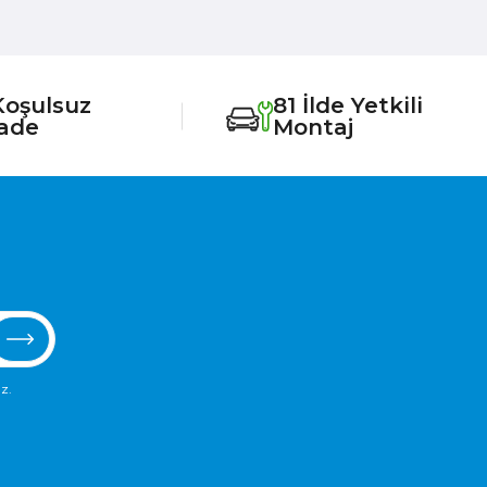
Koşulsuz
81 İlde Yetkili
İade
Montaj
z.