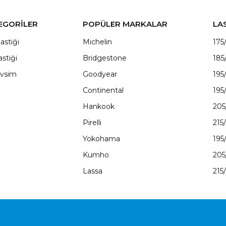
EGORİLER
POPÜLER MARKALAR
LA
astiği
Michelin
175
astiği
Bridgestone
185
vsim
Goodyear
195
Continental
195
Hankook
205
Pirelli
215
Yokohama
195
Kumho
205
Lassa
215