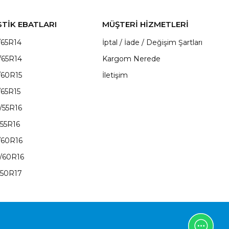
STİK EBATLARI
MÜŞTERİ HİZMETLERİ
/65R14
İptal / İade / Değişim Şartları
/65R14
Kargom Nerede
/60R15
İletişim
/65R15
/55R16
/55R16
/60R16
/60R16
/50R17