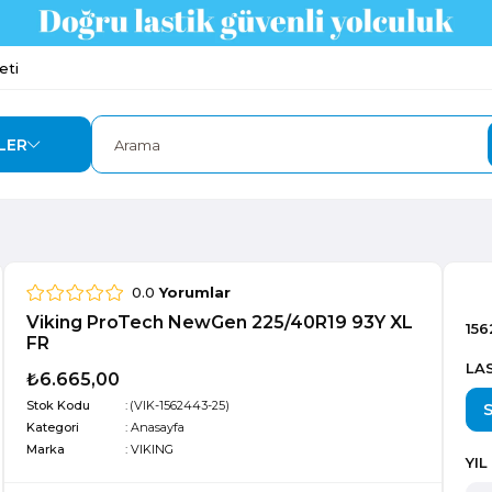
eti
LER
0.0
Yorumlar
Viking ProTech NewGen 225/40R19 93Y XL
156
FR
LAS
₺6.665,00
Stok Kodu
(VIK-1562443-25)
Kategori
:
Anasayfa
Marka
:
VIKING
YIL