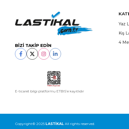
KAT
Yaz L
Kış L
4 Me
BİZİ TAKİP EDİN
E-ticaret bilgi platformu ETBIS’e kayıtlıdır
Copyright© 2025
LASTİKAL
All rights reserved.