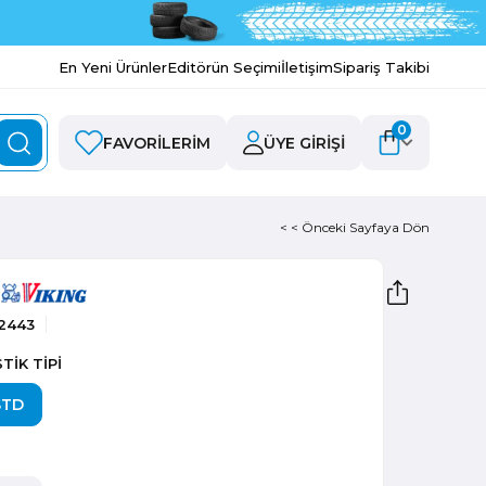
En Yeni Ürünler
Editörün Seçimi
İletişim
Sipariş Takibi
0
FAVORILERIM
ÜYE GIRIŞI
< < Önceki Sayfaya Dön
2443
TİK TİPİ
STD