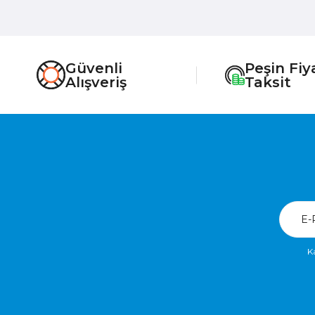
Güvenli
Peşin Fiy
Alışveriş
Taksit
K