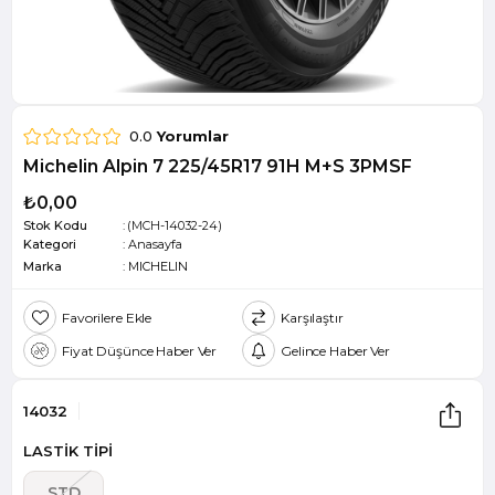
0.0
Yorumlar
Michelin Alpin 7 225/45R17 91H M+S 3PMSF
₺0,00
Stok Kodu
(MCH-14032-24)
Kategori
:
Anasayfa
Marka
:
MICHELIN
Favorilere Ekle
Karşılaştır
Fiyat Düşünce Haber Ver
Gelince Haber Ver
14032
LASTİK TİPİ
STD