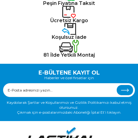
Peşin Fiyatına Taksit
Ücretsiz Kargo
Koşulsuz İade
81 İlde Yetkili Montaj
E-BÜLTENE KAYIT OL
Haberler ve özel fırsatlar için
Kaydolarak Şartlar ve Koşullarımızı ve Gizlilik Politikamızı kabul etmiş
olursunuz.
Çıkmak için e-postalarımızdaki Aboneliği İptal Et’i tıklayın.