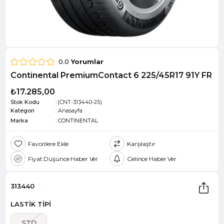
0.0
Yorumlar
Continental PremiumContact 6 225/45R17 91Y FR
₺17.285,00
Stok Kodu
(CNT-313440-25)
Kategori
:
Anasayfa
Marka
:
CONTINENTAL
Favorilere Ekle
Karşılaştır
Fiyat Düşünce Haber Ver
Gelince Haber Ver
313440
LASTİK TİPİ
STD