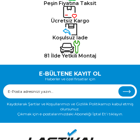
Peşin Fiyatına Taksit
Ücretsiz Kargo
Koşulsuz İade
81 İlde Yetkili Montaj
E-BÜLTENE KAYIT OL
Haberler ve özel fırsatlar için
Kaydolarak Şartlar ve Koşullarımızı ve Gizlilik Politikamızı kabul etmiş
olursunuz.
Çıkmak için e-postalarımızdaki Aboneliği İptal Et’i tıklayın.