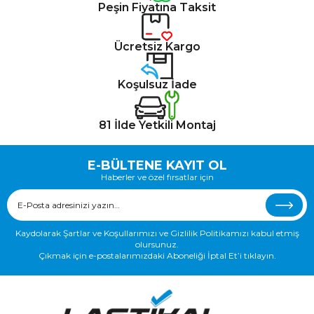
Peşin Fiyatına Taksit
Ücretsiz Kargo
Koşulsuz İade
81 İlde Yetkili Montaj
E-BÜLTENE KAYIT OL
Haberler ve özel fırsatlar için
Kaydolarak Şartlar ve Koşullarımızı ve Gizlilik Politikamızı kabul etmiş
olursunuz.
Çıkmak için e-postalarımızdaki Aboneliği İptal Et’i tıklayın.