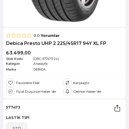
0.0
Yorumlar
Debica Presto UHP 2 225/45R17 94Y XL FP
₺3.499,00
Stok Kodu
(DBC-577473-24)
Kategori
:
Anasayfa
Marka
:
DEBICA
Favorilere Ekle
Karşılaştır
Fiyat Düşünce Haber Ver
Gelince Haber Ver
577473
LASTİK TİPİ
STD