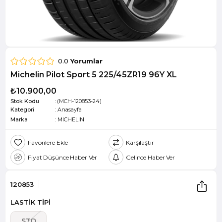
0.0
Yorumlar
Michelin Pilot Sport 5 225/45ZR19 96Y XL
₺10.900,00
Stok Kodu
(MCH-120853-24)
Kategori
:
Anasayfa
Marka
:
MICHELIN
Favorilere Ekle
Karşılaştır
Fiyat Düşünce Haber Ver
Gelince Haber Ver
120853
LASTİK TİPİ
STD