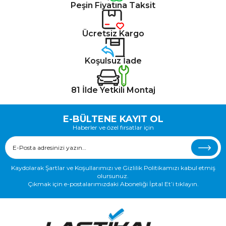
Peşin Fiyatına Taksit
Ücretsiz Kargo
Koşulsuz İade
81 İlde Yetkili Montaj
E-BÜLTENE KAYIT OL
Haberler ve özel fırsatlar için
Kaydolarak Şartlar ve Koşullarımızı ve Gizlilik Politikamızı kabul etmiş
olursunuz.
Çıkmak için e-postalarımızdaki Aboneliği İptal Et’i tıklayın.