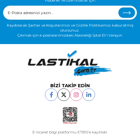
Haberler ve özel fırsatlar için
Kaydolarak Şartlar ve Koşullarımızı ve Gizlilik Politikamızı kabul etmiş
olursunuz.
Çıkmak için e-postalarımızdaki Aboneliği İptal Et’i tıklayın.
BİZİ TAKİP EDİN
E-ticaret bilgi platformu ETBIS’e kayıtlıdır