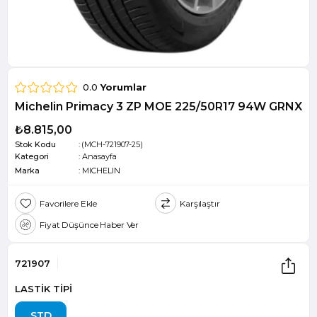
0.0
Yorumlar
Michelin Primacy 3 ZP MOE 225/50R17 94W GRNX
₺8.815,00
Stok Kodu
(MCH-721907-25)
Kategori
:
Anasayfa
Marka
:
MICHELIN
Favorilere Ekle
Karşılaştır
Fiyat Düşünce Haber Ver
721907
LASTİK TİPİ
STD