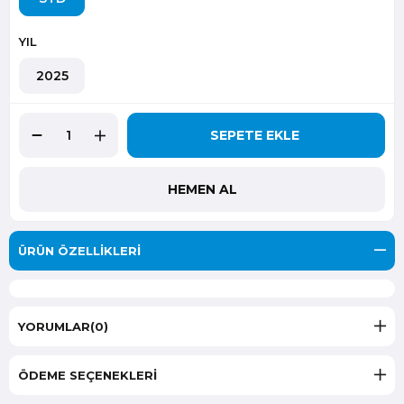
YIL
2025
ÜRÜN ÖZELLIKLERI
YORUMLAR
(0)
ÖDEME SEÇENEKLERI