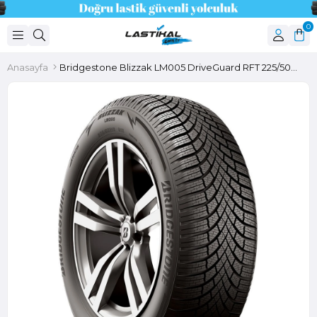
0
Anasayfa
Bridgestone Blizzak LM005 DriveGuard RFT 225/50R17 98V XL M+S 3PMSF