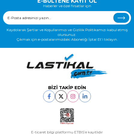
E-BÜLTENE KAYIT OL
Haberler ve özel fırsatlar için
Kaydolarak Şartlar ve Koşullarımızı ve Gizlilik Politikamızı kabul etmiş
olursunuz.
Çıkmak için e-postalarımızdaki Aboneliği İptal Et’i tıklayın.
BİZİ TAKİP EDİN
E-ticaret bilgi platformu ETBIS’e kayıtlıdır