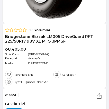
0.0
Yorumlar
Bridgestone Blizzak LM005 DriveGuard RFT
225/50R17 98V XL M+S 3PMSF
₺8.405,00
Stok Kodu
(BRD-619361-24)
Kategori
:
Anasayfa
Marka
:
BRIDGESTONE
Favorilere Ekle
Karşılaştır
Fiyat Düşünce Haber Ver
619361
LASTİK TİPİ