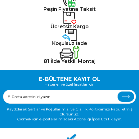
Peşin Fiyatına Taksit
Ücretsiz Kargo
Koşulsuz İade
81 İlde Yetkili Montaj
E-BÜLTENE KAYIT OL
Haberler ve özel fırsatlar için
Kaydolarak Şartlar ve Koşullarımızı ve Gizlilik Politikamızı kabul etmiş
olursunuz.
Çıkmak için e-postalarımızdaki Aboneliği İptal Et’i tıklayın.