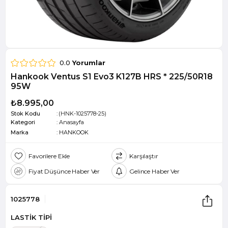
0.0
Yorumlar
Hankook Ventus S1 Evo3 K127B HRS * 225/50R18
95W
₺8.995,00
Stok Kodu
(HNK-1025778-25)
Kategori
:
Anasayfa
Marka
:
HANKOOK
Favorilere Ekle
Karşılaştır
Fiyat Düşünce Haber Ver
Gelince Haber Ver
1025778
LASTİK TİPİ